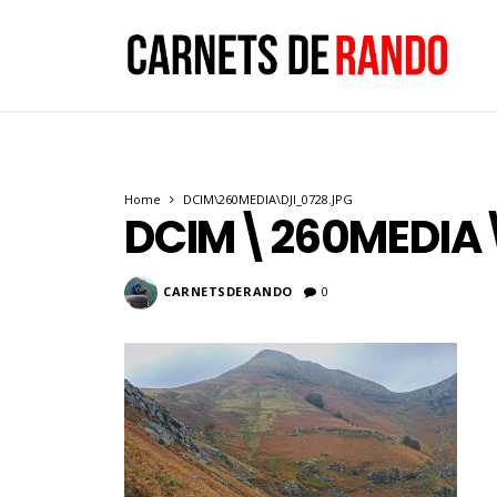
Home
DCIM\260MEDIA\DJI_0728.JPG
DCIM\260MEDIA\
CARNETSDERANDO
0