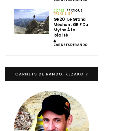
CORSE
PRATIQUE
TREKS & GR
GR20 : Le Grand
Méchant GR ? Du
Mythe À La
Réalité
CARNETSDERANDO
CARNETS DE RANDO, KEZAKO ?