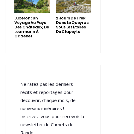
Luberon : Un
2 Jours De Trek
Voyage Au Pays
Dans Le Queyras
Des Châteaux, De
Sous Les Étoiles
Lourmarin À
De Clapeyto
Cadenet
Ne ratez pas les derniers
récits et reportages pour
découvrir, chaque mois, de
nouveaux itinéraires !
Inscrivez-vous pour recevoir la
newsletter de Carnets de
Rando.