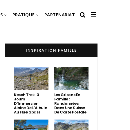
S
PRATIQUE
PARTENARIAT
INSPIRATION FAMILLE
Kesch Trek : 3
Les Grisons En
Jours
Famille :
D’Immersion
Randonnées
Alpine De L’Albula
Dans Une Suisse
Au Fluelapass
De Carte Postale