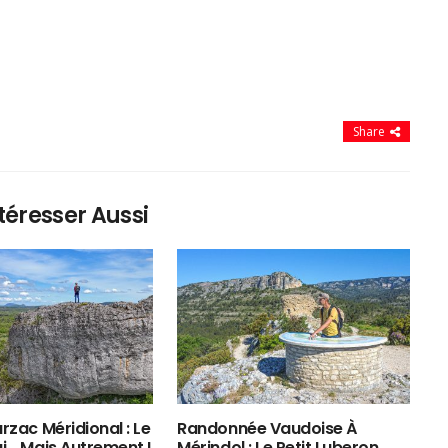
Share
téresser Aussi
rzac Méridional : Le
Randonnée Vaudoise À
ui… Mais Autrement !
Mérindol : Le Petit Luberon