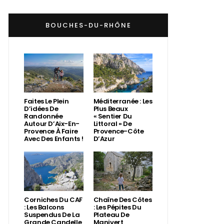
BOUCHES-DU-RHÔNE
Faites Le Plein
Méditerranée : Les
D’idées De
Plus Beaux
Randonnée
« Sentier Du
Autour D’Aix-En-
Littoral » De
Provence À Faire
Provence-Côte
Avec Des Enfants !
D’Azur
Corniches Du CAF
Chaîne Des Côtes
: Les Balcons
: Les Pépites Du
Suspendus De La
Plateau De
Grande Candelle
Manivert