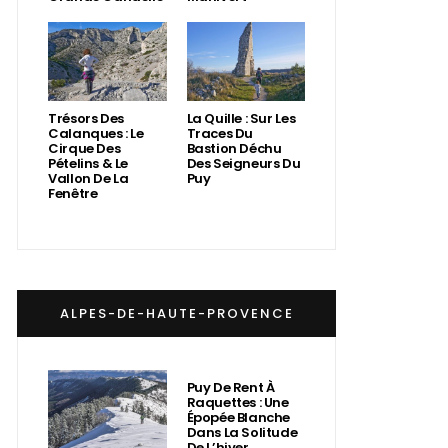
Trésors Des
La Quille : Sur Les
Calanques : Le
Traces Du
Cirque Des
Bastion Déchu
Pételins & Le
Des Seigneurs Du
Vallon De La
Puy
Fenêtre
ALPES-DE-HAUTE-PROVENCE
Puy De Rent À
Raquettes : Une
Épopée Blanche
Dans La Solitude
De L’hiver