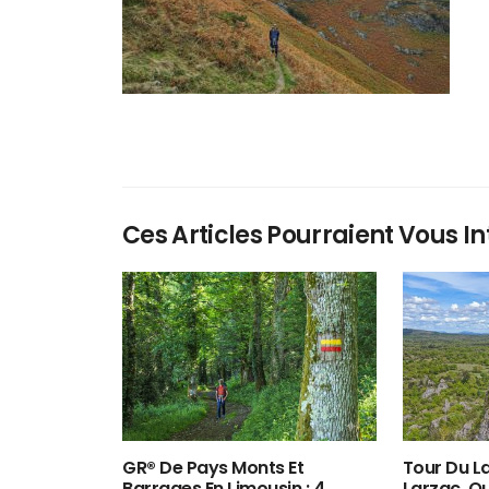
Ces Articles Pourraient Vous In
GR® De Pays Monts Et
Tour Du La
Barrages En Limousin : 4
Larzac, O