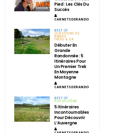
Pied : Les Clés Du
Succès
CARNETSDERANDO
BEST OF
QUESTIONS DE
RANDO
TREKS & GR
Débuter En
Grande
Randonnée : 5
Itinéraires Pour
Un Premier Trek
En Moyenne
Montagne
CARNETSDERANDO
BEST OF
PUY-DE-DÔME
5 Itinéraires
Incontournables
Pour Découvrir
L’Auvergne
CARNETSDERANDO