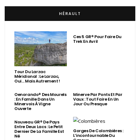
HÉRAULT
Ces 5 GR® Pour Faire Du
Trek En Avril
Tour Du Larzac
Méridional : Le Larzac,
Oui… Mais Autrement !
Oenorando® Des Mourels
Minerve Par Ponts Et Par
: En Famille Dans Un
Vaux : Tout Faire En Un
Minervois À Vigne
Jour Ou Presque
Ouverte
Nouveau GR® De Pays
Entre Deux Lacs : Le Petit
Gorges De Colombières :
Dernier De La Famille Est
L’incontournable Du
Né