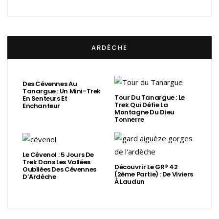
ARDÈCHE
Des Cévennes Au
Tanargue : Un Mini-Trek
Tour Du Tanargue : Le
En Senteurs Et
Trek Qui Défie La
Enchanteur
Montagne Du Dieu
Tonnerre
Le Cévenol : 5 Jours De
Trek Dans Les Vallées
Découvrir Le GR® 42
Oubliées Des Cévennes
(2ème Partie) : De Viviers
D’Ardèche
À Laudun