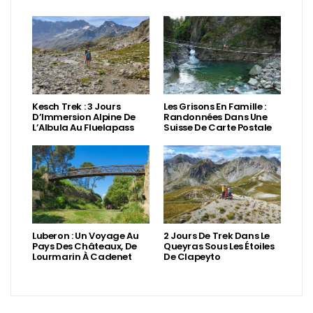
Kesch Trek : 3 Jours
Les Grisons En Famille :
D’Immersion Alpine De
Randonnées Dans Une
L’Albula Au Fluelapass
Suisse De Carte Postale
Luberon : Un Voyage Au
2 Jours De Trek Dans Le
Pays Des Châteaux, De
Queyras Sous Les Étoiles
Lourmarin À Cadenet
De Clapeyto