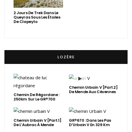
2 Jours De Trek Dans Le
Queyras Sous Les Étoiles
De Clapeyto
LOZÈRE
Chemin Urbain V [Part.2]
De Mende Aux Cévennes
Chemin De Régordane :
250km Sur Le GR®700
Chemin Urbain V [Part.1]
GR®670 : Dans Les Pas
De L’Aubrac À Mende
D’Urbain V En 329 Km