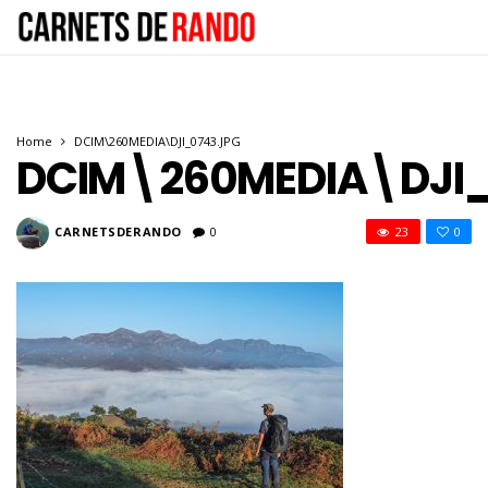
Home
DCIM\260MEDIA\DJI_0743.JPG
DCIM\260MEDIA\DJI_
CARNETSDERANDO
0
23
0