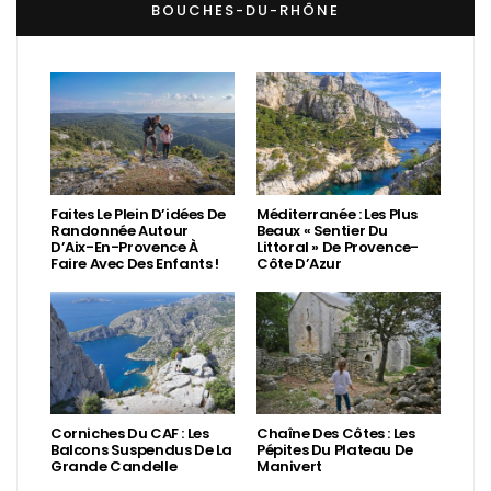
BOUCHES-DU-RHÔNE
Faites Le Plein D’idées De
Méditerranée : Les Plus
Randonnée Autour
Beaux « Sentier Du
D’Aix-En-Provence À
Littoral » De Provence-
Faire Avec Des Enfants !
Côte D’Azur
Corniches Du CAF : Les
Chaîne Des Côtes : Les
Balcons Suspendus De La
Pépites Du Plateau De
Grande Candelle
Manivert