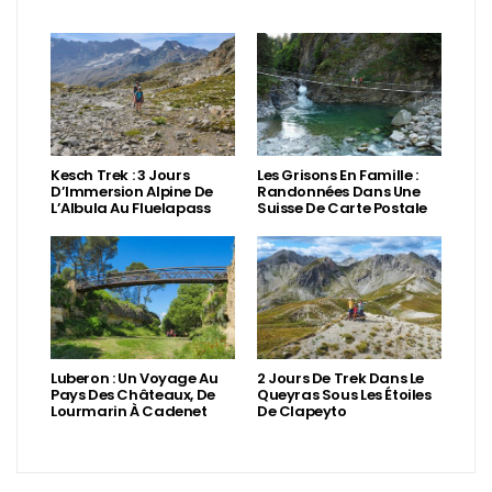
Kesch Trek : 3 Jours
Les Grisons En Famille :
D’Immersion Alpine De
Randonnées Dans Une
L’Albula Au Fluelapass
Suisse De Carte Postale
Luberon : Un Voyage Au
2 Jours De Trek Dans Le
Pays Des Châteaux, De
Queyras Sous Les Étoiles
Lourmarin À Cadenet
De Clapeyto