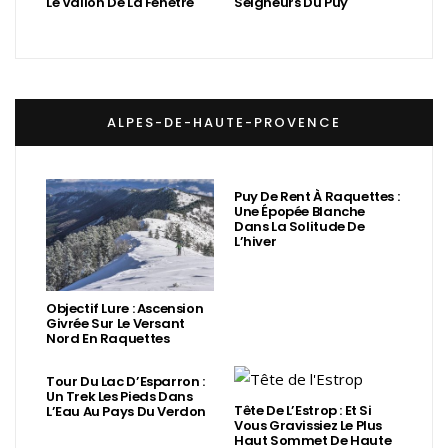
Le Vallon De La Fenêtre
Seigneurs Du Puy
ALPES-DE-HAUTE-PROVENCE
Puy De Rent À Raquettes :
Une Épopée Blanche
Dans La Solitude De
L’hiver
Objectif Lure : Ascension
Givrée Sur Le Versant
Nord En Raquettes
Tour Du Lac D’Esparron :
Un Trek Les Pieds Dans
Tête De L’Estrop : Et Si
L’Eau Au Pays Du Verdon
Vous Gravissiez Le Plus
Haut Sommet De Haute