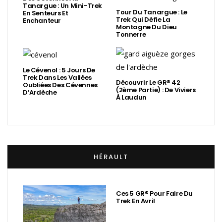
Tanargue : Un Mini-Trek
Tour Du Tanargue : Le
En Senteurs Et
Trek Qui Défie La
Enchanteur
Montagne Du Dieu
Tonnerre
Le Cévenol : 5 Jours De
Trek Dans Les Vallées
Découvrir Le GR® 42
Oubliées Des Cévennes
(2ème Partie) : De Viviers
D’Ardèche
À Laudun
HÉRAULT
Ces 5 GR® Pour Faire Du
Trek En Avril