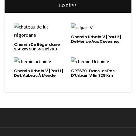
LOZÈRE
Chemin Urbain V [Part.2]
De Mende Aux Cévennes
Chemin De Régordane :
250km Sur Le GR®700
Chemin Urbain V [Part.1]
GR®670 : Dans Les Pas
De L’Aubrac À Mende
D’Urbain V En 329 Km