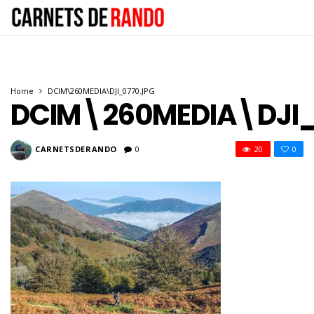
Home
DCIM\260MEDIA\DJI_0770.JPG
DCIM\260MEDIA\DJI_
CARNETSDERANDO
0
20
0