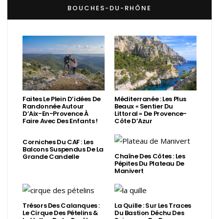
BOUCHES-DU-RHÔNE
Faites Le Plein D’idées De
Méditerranée : Les Plus
Randonnée Autour
Beaux « Sentier Du
D’Aix-En-Provence À
Littoral » De Provence-
Faire Avec Des Enfants !
Côte D’Azur
Corniches Du CAF : Les
Balcons Suspendus De La
Chaîne Des Côtes : Les
Grande Candelle
Pépites Du Plateau De
Manivert
Trésors Des Calanques :
La Quille : Sur Les Traces
Le Cirque Des Pételins &
Du Bastion Déchu Des