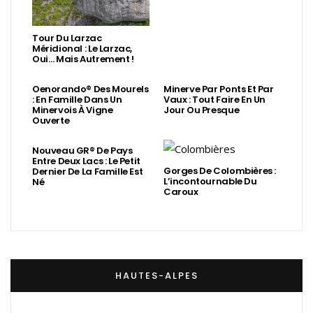
Tour Du Larzac
Méridional : Le Larzac,
Oui… Mais Autrement !
Oenorando® Des Mourels
Minerve Par Ponts Et Par
: En Famille Dans Un
Vaux : Tout Faire En Un
Minervois À Vigne
Jour Ou Presque
Ouverte
Nouveau GR® De Pays
Entre Deux Lacs : Le Petit
Gorges De Colombières :
Dernier De La Famille Est
L’incontournable Du
Né
Caroux
HAUTES-ALPES