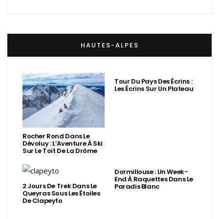
HAUTES-ALPES
Tour Du Pays Des Écrins :
Les Écrins Sur Un Plateau
Rocher Rond Dans Le
Dévoluy : L’Aventure À Ski
Sur Le Toit De La Drôme
Dormillouse : Un Week-
End À Raquettes Dans Le
2 Jours De Trek Dans Le
Paradis Blanc
Queyras Sous Les Étoiles
De Clapeyto