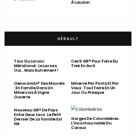
À Laudun
HÉRAULT
Tour Du Larzac
Ces 5 GR® Pour Faire Du
Méridional : Le Larzac,
Trek En Avril
Oui… Mais Autrement !
Oenorando® Des Mourels
Minerve Par Ponts Et Par
: En Famille Dans Un
Vaux : Tout Faire En Un
Minervois À Vigne
Jour Ou Presque
Ouverte
Nouveau GR® De Pays
Entre Deux Lacs : Le Petit
Gorges De Colombières :
Dernier De La Famille Est
L’incontournable Du
Né
Caroux