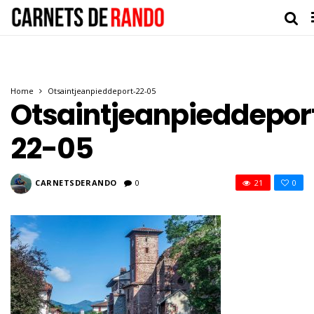
Home
Otsaintjeanpieddeport-22-05
Otsaintjeanpieddepor
22-05
CARNETSDERANDO
0
21
0