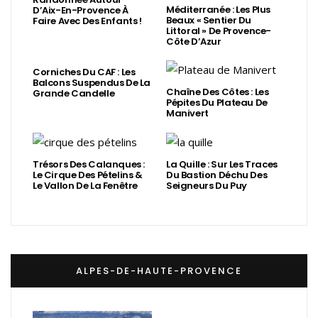
Méditerranée : Les Plus
D’Aix-En-Provence À
Beaux « Sentier Du
Faire Avec Des Enfants !
Littoral » De Provence-
Côte D’Azur
Corniches Du CAF : Les
Balcons Suspendus De La
Chaîne Des Côtes : Les
Grande Candelle
Pépites Du Plateau De
Manivert
Trésors Des Calanques :
La Quille : Sur Les Traces
Le Cirque Des Pételins &
Du Bastion Déchu Des
Le Vallon De La Fenêtre
Seigneurs Du Puy
ALPES-DE-HAUTE-PROVENCE