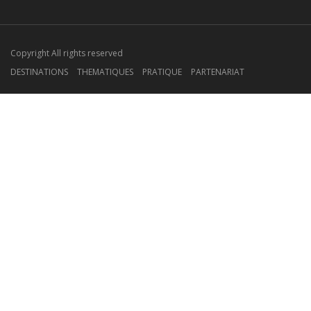
Copyright All rights reserved
DESTINATIONS
THEMATIQUES
PRATIQUE
PARTENARIAT