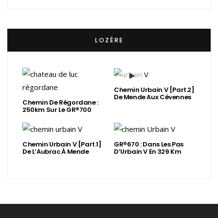
LOZÈRE
Chemin Urbain V [Part.2]
De Mende Aux Cévennes
Chemin De Régordane :
250km Sur Le GR®700
Chemin Urbain V [Part.1]
GR®670 : Dans Les Pas
De L’Aubrac À Mende
D’Urbain V En 329 Km