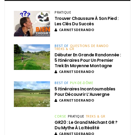
PRATIQUE
Trouver Chaussure À Son Pied :
Les Clés Du Succès
CARNETSDERANDO
BEST OF
QUESTIONS DE RANDO
TREKS & GR
Débuter En Grande Randonnée :
5 Itinéraires Pour Un Premier
Trek En Moyenne Montagne
CARNETSDERANDO
BEST OF
PUY-DE-DÔME
5 Itinéraires Incontournables
Pour Découvrir L’Auvergne
CARNETSDERANDO
CORSE
PRATIQUE
TREKS & GR
GR20 : Le Grand Méchant GR ?
Du Mythe À La Réalité
CARNETSDERANDO