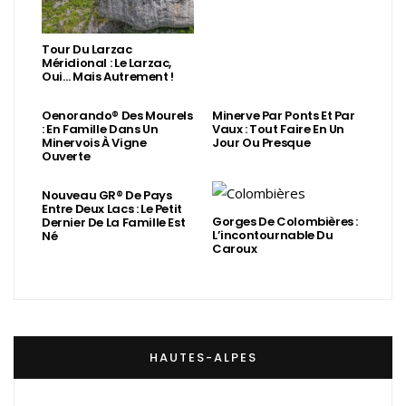
Tour Du Larzac
Méridional : Le Larzac,
Oui… Mais Autrement !
Oenorando® Des Mourels
Minerve Par Ponts Et Par
: En Famille Dans Un
Vaux : Tout Faire En Un
Minervois À Vigne
Jour Ou Presque
Ouverte
Nouveau GR® De Pays
Entre Deux Lacs : Le Petit
Gorges De Colombières :
Dernier De La Famille Est
L’incontournable Du
Né
Caroux
HAUTES-ALPES