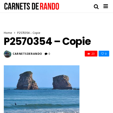
Home
P2570354 – Copie
P2570354 – Copie
CARNETSDERANDO
0
23
0