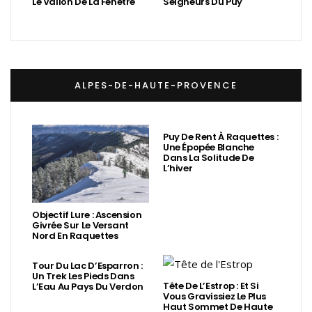
Le Vallon De La Fenêtre
Seigneurs Du Puy
ALPES-DE-HAUTE-PROVENCE
Puy De Rent À Raquettes :
Une Épopée Blanche
Dans La Solitude De
L’hiver
Objectif Lure : Ascension
Givrée Sur Le Versant
Nord En Raquettes
Tour Du Lac D’Esparron :
Un Trek Les Pieds Dans
Tête De L’Estrop : Et Si
L’Eau Au Pays Du Verdon
Vous Gravissiez Le Plus
Haut Sommet De Haute