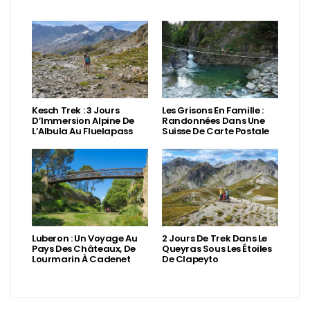
Kesch Trek : 3 Jours
Les Grisons En Famille :
D’Immersion Alpine De
Randonnées Dans Une
L’Albula Au Fluelapass
Suisse De Carte Postale
Luberon : Un Voyage Au
2 Jours De Trek Dans Le
Pays Des Châteaux, De
Queyras Sous Les Étoiles
Lourmarin À Cadenet
De Clapeyto