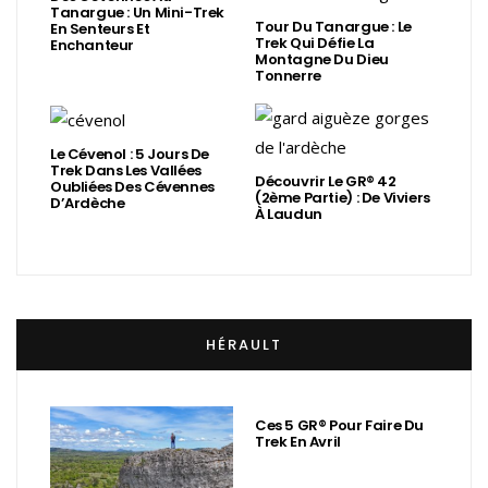
Tanargue : Un Mini-Trek
Tour Du Tanargue : Le
En Senteurs Et
Trek Qui Défie La
Enchanteur
Montagne Du Dieu
Tonnerre
Le Cévenol : 5 Jours De
Trek Dans Les Vallées
Découvrir Le GR® 42
Oubliées Des Cévennes
(2ème Partie) : De Viviers
D’Ardèche
À Laudun
HÉRAULT
Ces 5 GR® Pour Faire Du
Trek En Avril