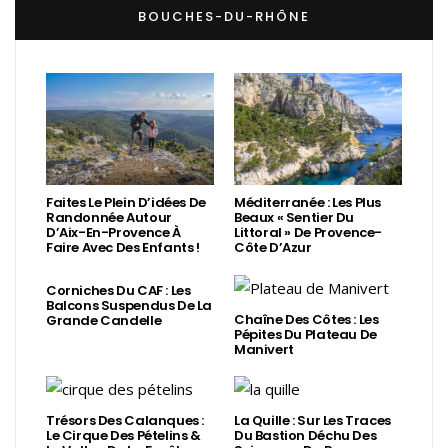
BOUCHES-DU-RHÔNE
Faites Le Plein D’idées De
Méditerranée : Les Plus
Randonnée Autour
Beaux « Sentier Du
D’Aix-En-Provence À
Littoral » De Provence-
Faire Avec Des Enfants !
Côte D’Azur
Corniches Du CAF : Les
Balcons Suspendus De La
Chaîne Des Côtes : Les
Grande Candelle
Pépites Du Plateau De
Manivert
Trésors Des Calanques :
La Quille : Sur Les Traces
Le Cirque Des Pételins &
Du Bastion Déchu Des