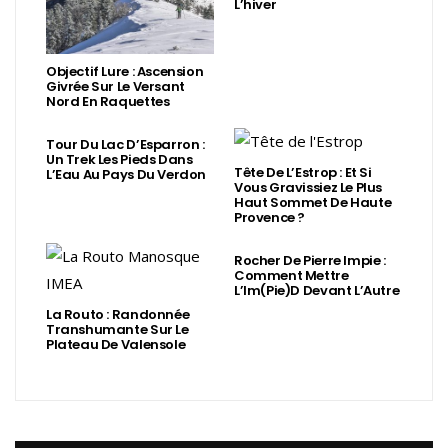
L’hiver
Objectif Lure : Ascension
Givrée Sur Le Versant
Nord En Raquettes
Tour Du Lac D’Esparron :
Un Trek Les Pieds Dans
Tête De L’Estrop : Et Si
L’Eau Au Pays Du Verdon
Vous Gravissiez Le Plus
Haut Sommet De Haute
Provence ?
Rocher De Pierre Impie :
Comment Mettre
L’Im(Pie)d Devant L’Autre
La Routo : Randonnée
Transhumante Sur Le
Plateau De Valensole