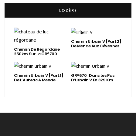
LOZÈRE
Chemin Urbain V [Part.2]
De Mende Aux Cévennes
Chemin De Régordane :
250km Sur Le GR®700
Chemin Urbain V [Part.1]
GR®670 : Dans Les Pas
De L’Aubrac À Mende
D’Urbain V En 329 Km