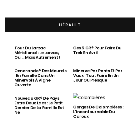
HÉRAULT
Tour Du Larzac
Ces 5 GR® Pour Faire Du
Méridional : Le Larzac,
Trek En Avril
Oui… Mais Autrement !
Oenorando® Des Mourels
Minerve Par Ponts Et Par
: En Famille Dans Un
Vaux : Tout Faire En Un
Minervois À Vigne
Jour Ou Presque
Ouverte
Nouveau GR® De Pays
Entre Deux Lacs : Le Petit
Gorges De Colombières :
Dernier De La Famille Est
L’incontournable Du
Né
Caroux