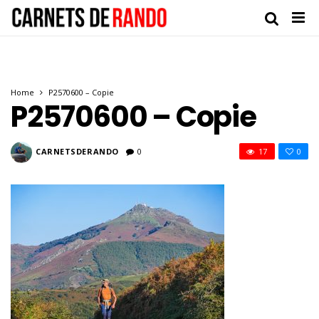
Home
P2570600 – Copie
P2570600 – Copie
CARNETSDERANDO
0
17
0