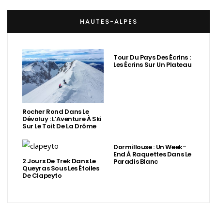
HAUTES-ALPES
Tour Du Pays Des Écrins :
Les Écrins Sur Un Plateau
Rocher Rond Dans Le
Dévoluy : L’Aventure À Ski
Sur Le Toit De La Drôme
Dormillouse : Un Week-
End À Raquettes Dans Le
2 Jours De Trek Dans Le
Paradis Blanc
Queyras Sous Les Étoiles
De Clapeyto