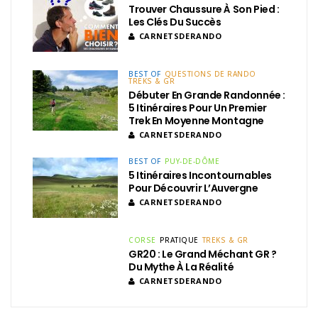
Trouver Chaussure À Son Pied :
Les Clés Du Succès
CARNETSDERANDO
BEST OF
QUESTIONS DE RANDO
TREKS & GR
Débuter En Grande Randonnée :
5 Itinéraires Pour Un Premier
Trek En Moyenne Montagne
CARNETSDERANDO
BEST OF
PUY-DE-DÔME
5 Itinéraires Incontournables
Pour Découvrir L’Auvergne
CARNETSDERANDO
CORSE
PRATIQUE
TREKS & GR
GR20 : Le Grand Méchant GR ?
Du Mythe À La Réalité
CARNETSDERANDO