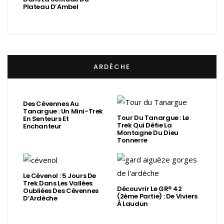
Plateau D’Ambel
ARDÈCHE
Des Cévennes Au
Tanargue : Un Mini-Trek
Tour Du Tanargue : Le
En Senteurs Et
Trek Qui Défie La
Enchanteur
Montagne Du Dieu
Tonnerre
Le Cévenol : 5 Jours De
Trek Dans Les Vallées
Découvrir Le GR® 42
Oubliées Des Cévennes
(2ème Partie) : De Viviers
D’Ardèche
À Laudun