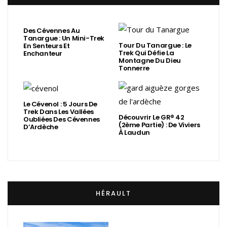
Des Cévennes Au
Tanargue : Un Mini-Trek
Tour Du Tanargue : Le
En Senteurs Et
Trek Qui Défie La
Enchanteur
Montagne Du Dieu
Tonnerre
Le Cévenol : 5 Jours De
Trek Dans Les Vallées
Découvrir Le GR® 42
Oubliées Des Cévennes
(2ème Partie) : De Viviers
D’Ardèche
À Laudun
HÉRAULT