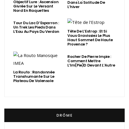
Objectif Lure : Ascension
Dans La Solitude De
Givrée Sur Le Versant
L’hiver
Nord En Raquettes
Tour Du Lac D’Esparron :
Un Trek Les Pieds Dans
Tête De L’Estrop : Et Si
L’Eau Au Pays Du Verdon
Vous Gravissiez Le Plus
Haut Sommet De Haute
Provence ?
Rocher De Pierre Impie :
Comment Mettre
L’Im(Pie)d Devant L’Autre
La Routo : Randonnée
Transhumante Sur Le
Plateau De Valensole
DRÔME