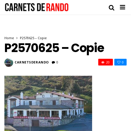
Home
P2570625 – Copie
P2570625 – Copie
CARNETSDERANDO
0
20
0