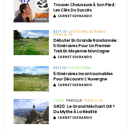
Trouver Chaussure À Son Pied :
Les Clés Du Succès
CARNETSDERANDO
BEST OF
QUESTIONS DE RANDO
TREKS & GR
Débuter En Grande Randonnée :
5 Itinéraires Pour Un Premier
Trek En Moyenne Montagne
CARNETSDERANDO
BEST OF
PUY-DE-DÔME
5 Itinéraires Incontournables
Pour Découvrir L’Auvergne
CARNETSDERANDO
CORSE
PRATIQUE
TREKS & GR
GR20 : Le Grand Méchant GR ?
Du Mythe À La Réalité
CARNETSDERANDO