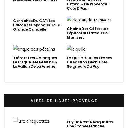
Faire Avec Des Enfants !
Littoral » De Provence-
Côte D’Azur
Corniches Du CAF : Les
Balcons Suspendus De La
Chaîne Des Côtes : Les
Grande Candelle
Pépites Du Plateau De
Manivert
Trésors Des Calanques :
La Quille : Sur Les Traces
Le Cirque Des Pételins &
Du Bastion Déchu Des
Le Vallon De La Fenêtre
Seigneurs Du Puy
ALPES-DE-HAUTE-PROVENCE
Puy De Rent À Raquettes :
Une Épopée Blanche