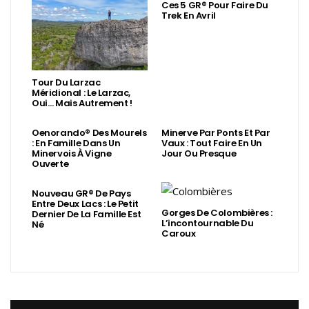
Ces 5 GR® Pour Faire Du
Trek En Avril
Tour Du Larzac
Méridional : Le Larzac,
Oui… Mais Autrement !
Oenorando® Des Mourels
Minerve Par Ponts Et Par
: En Famille Dans Un
Vaux : Tout Faire En Un
Minervois À Vigne
Jour Ou Presque
Ouverte
Nouveau GR® De Pays
Entre Deux Lacs : Le Petit
Gorges De Colombières :
Dernier De La Famille Est
L’incontournable Du
Né
Caroux