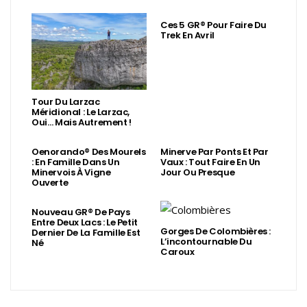
Ces 5 GR® Pour Faire Du
Trek En Avril
Tour Du Larzac
Méridional : Le Larzac,
Oui… Mais Autrement !
Oenorando® Des Mourels
Minerve Par Ponts Et Par
: En Famille Dans Un
Vaux : Tout Faire En Un
Minervois À Vigne
Jour Ou Presque
Ouverte
Nouveau GR® De Pays
Entre Deux Lacs : Le Petit
Gorges De Colombières :
Dernier De La Famille Est
L’incontournable Du
Né
Caroux