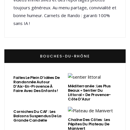
toujours généreux. Au menu partage, convivialité et
bonne humeur. Carnets de Rando : garanti 100%
sans IA !
BOUCHES-DU-RHÔNE
Faites Le Plein D’idées De
Randonnée Autour
Méditerranée : Les Plus
D’Aix-En-Provence À
Beaux « Sentier Du
Faire Avec Des Enfants !
Littoral » De Provence-
Côte D’Azur
Corniches Du CAF : Les
Balcons Suspendus De La
Chaîne Des Côtes : Les
Grande Candelle
Pépites Du Plateau De
Manivert