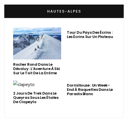
HAUTES-ALPES
Tour Du Pays Des Écrins :
Les Écrins Sur Un Plateau
Rocher Rond Dans Le
Dévoluy : L’Aventure À Ski
Sur Le Toit De La Drôme
Dormillouse : Un Week-
End À Raquettes Dans Le
2 Jours De Trek Dans Le
Paradis Blanc
Queyras Sous Les Étoiles
De Clapeyto