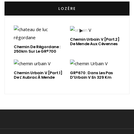
LOZÈRE
Chemin Urbain V [Part.2]
De Mende Aux Cévennes
Chemin De Régordane :
250km Sur Le GR®700
Chemin Urbain V [Part.1]
GR®670 : Dans Les Pas
De L’Aubrac À Mende
D’Urbain V En 329 Km