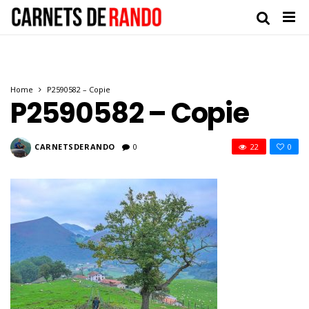
Home
P2590582 – Copie
P2590582 – Copie
CARNETSDERANDO
0
22
0