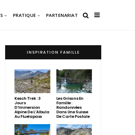
S
PRATIQUE
PARTENARIAT
INSPIRATION FAMILLE
Kesch Trek : 3
Les Grisons En
Jours
Famille :
D’Immersion
Randonnées
Alpine De L’Albula
Dans Une Suisse
Au Fluelapass
De Carte Postale