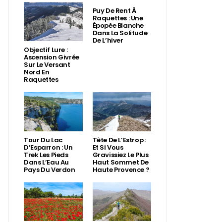
Puy De Rent À
Raquettes : Une
Épopée Blanche
Dans La Solitude
De L’hiver
Objectif Lure :
Ascension Givrée
Sur Le Versant
Nord En
Raquettes
Tour Du Lac
Tête De L’Estrop :
D’Esparron : Un
Et Si Vous
Trek Les Pieds
Gravissiez Le Plus
Dans L’Eau Au
Haut Sommet De
Pays Du Verdon
Haute Provence ?