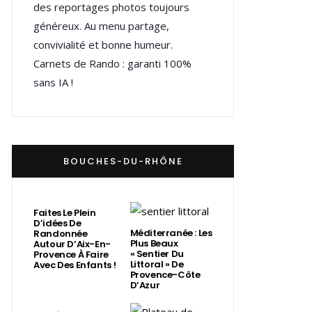
des reportages photos toujours
généreux. Au menu partage,
convivialité et bonne humeur.
Carnets de Rando : garanti 100%
sans IA !
BOUCHES-DU-RHÔNE
Faites Le Plein
D’idées De
Méditerranée : Les
Randonnée
Plus Beaux
Autour D’Aix-En-
« Sentier Du
Provence À Faire
Littoral » De
Avec Des Enfants !
Provence-Côte
D’Azur