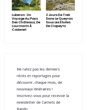
Luberon : Un
2 Jours De Trek
Voyage Au Pays
Dans Le Queyras
Des Châteaux, De
Sous Les Étoiles
Lourmarin À
De Clapeyto
Cadenet
Ne ratez pas les derniers
récits et reportages pour
découvrir, chaque mois, de
nouveaux itinéraires !
Inscrivez-vous pour recevoir la
newsletter de Carnets de
Rando.