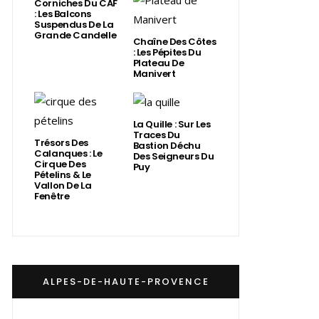
Corniches Du CAF
: Les Balcons
Suspendus De La
Grande Candelle
Chaîne Des Côtes
: Les Pépites Du
Plateau De
Manivert
La Quille : Sur Les
Traces Du
Trésors Des
Bastion Déchu
Calanques : Le
Des Seigneurs Du
Cirque Des
Puy
Pételins & Le
Vallon De La
Fenêtre
ALPES-DE-HAUTE-PROVENCE