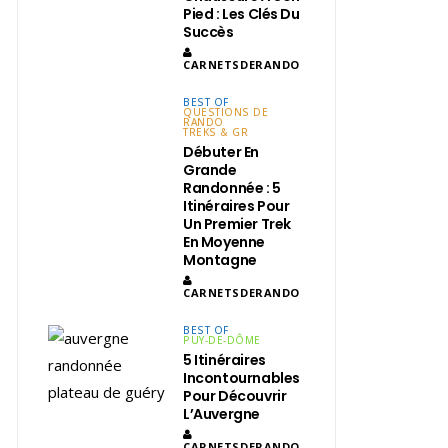
Pied : Les Clés Du
Succès
CARNETSDERANDO
BEST OF
QUESTIONS DE
RANDO
TREKS & GR
Débuter En
Grande
Randonnée : 5
Itinéraires Pour
Un Premier Trek
En Moyenne
Montagne
CARNETSDERANDO
BEST OF
PUY-DE-DÔME
5 Itinéraires
Incontournables
Pour Découvrir
L’Auvergne
CARNETSDERANDO