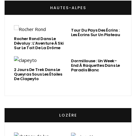
HAUTES-ALPES
Tour Du Pays Des Écrins :
Les Écrins Sur Un Plateau
Rocher Rond Dans Le
Dévoluy : L’Aventure À Ski
Sur Le Toit De La Drôme
Dormillouse : Un Week-
End À Raquettes Dans Le
2 Jours De Trek Dans Le
Paradis Blanc
Queyras Sous Les Étoiles
De Clapeyto
LOZÈRE