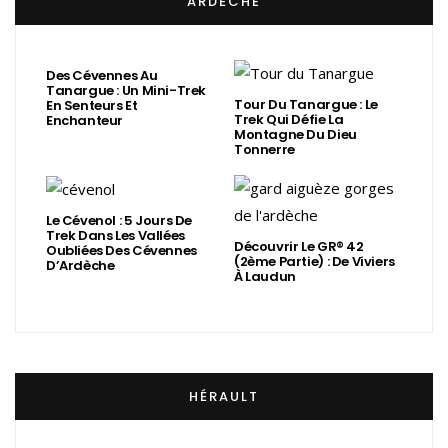
ARDÈCHE
Des Cévennes Au
Tanargue : Un Mini-Trek
Tour Du Tanargue : Le
En Senteurs Et
Trek Qui Défie La
Enchanteur
Montagne Du Dieu
Tonnerre
Le Cévenol : 5 Jours De
Trek Dans Les Vallées
Découvrir Le GR® 42
Oubliées Des Cévennes
(2ème Partie) : De Viviers
D’Ardèche
À Laudun
HÉRAULT