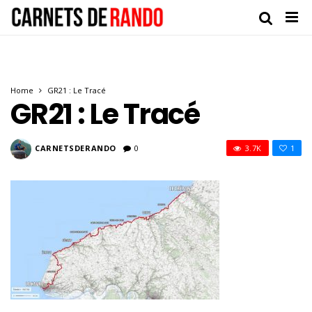
Home
GR21 : Le Tracé
GR21 : Le Tracé
CARNETSDERANDO
0
3.7K
1