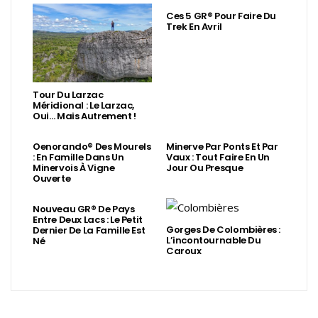
Ces 5 GR® Pour Faire Du
Trek En Avril
Tour Du Larzac
Méridional : Le Larzac,
Oui… Mais Autrement !
Oenorando® Des Mourels
Minerve Par Ponts Et Par
: En Famille Dans Un
Vaux : Tout Faire En Un
Minervois À Vigne
Jour Ou Presque
Ouverte
Nouveau GR® De Pays
Entre Deux Lacs : Le Petit
Gorges De Colombières :
Dernier De La Famille Est
L’incontournable Du
Né
Caroux