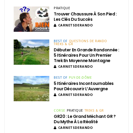
PRATIQUE
Trouver Chaussure À Son Pied :
Les Clés Du Succès
CARNETSDERANDO
BEST OF
QUESTIONS DE RANDO
TREKS & GR
Débuter En Grande Randonnée :
5 Itinéraires Pour Un Premier
Trek En Moyenne Montagne
CARNETSDERANDO
BEST OF
PUY-DE-DÔME
5 Itinéraires Incontournables
Pour Découvrir L’Auvergne
CARNETSDERANDO
CORSE
PRATIQUE
TREKS & GR
GR20 : Le Grand Méchant GR ?
Du Mythe À La Réalité
CARNETSDERANDO