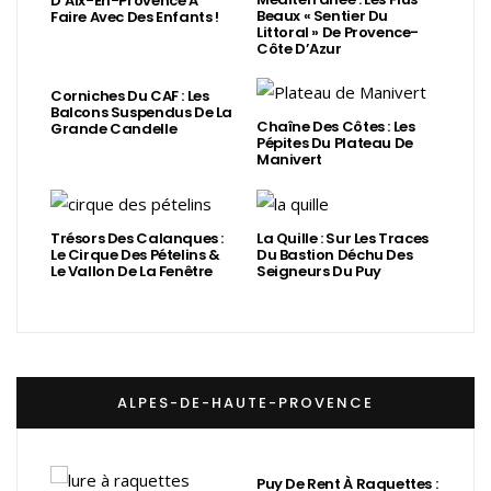
D’Aix-En-Provence À
Beaux « Sentier Du
Faire Avec Des Enfants !
Littoral » De Provence-
Côte D’Azur
Corniches Du CAF : Les
Balcons Suspendus De La
Chaîne Des Côtes : Les
Grande Candelle
Pépites Du Plateau De
Manivert
Trésors Des Calanques :
La Quille : Sur Les Traces
Le Cirque Des Pételins &
Du Bastion Déchu Des
Le Vallon De La Fenêtre
Seigneurs Du Puy
ALPES-DE-HAUTE-PROVENCE
Puy De Rent À Raquettes :