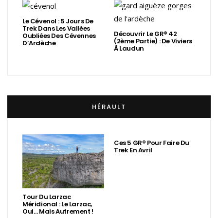
Le Cévenol : 5 Jours De
Trek Dans Les Vallées
Découvrir Le GR® 42
Oubliées Des Cévennes
(2ème Partie) : De Viviers
D’Ardèche
À Laudun
HÉRAULT
Ces 5 GR® Pour Faire Du
Trek En Avril
Tour Du Larzac
Méridional : Le Larzac,
Oui… Mais Autrement !