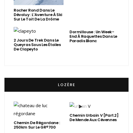
Rocher Rond Dans Le
Dévoluy : L’Aventure À Ski
Sur Le Toit De La Drôme
Dormillouse : Un Week-
End À Raquettes Dans Le
2 Jours De Trek Dans Le
Paradis Blanc
Queyras Sous Les Étoiles
De Clapeyto
LOZÈRE
Chemin Urbain V [Part.2]
De Mende Aux Cévennes
Chemin De Régordane :
250km Sur Le GR®700