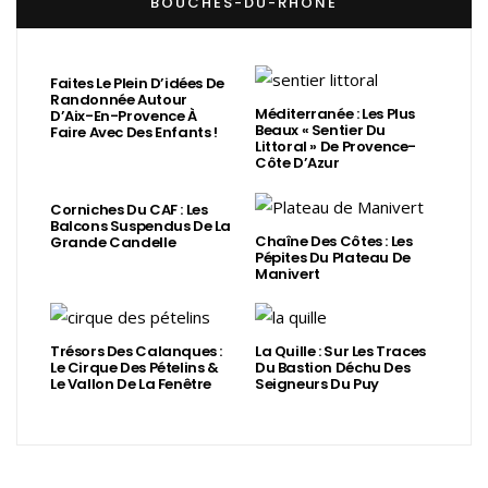
BOUCHES-DU-RHÔNE
Faites Le Plein D’idées De
Randonnée Autour
Méditerranée : Les Plus
D’Aix-En-Provence À
Beaux « Sentier Du
Faire Avec Des Enfants !
Littoral » De Provence-
Côte D’Azur
Corniches Du CAF : Les
Balcons Suspendus De La
Chaîne Des Côtes : Les
Grande Candelle
Pépites Du Plateau De
Manivert
Trésors Des Calanques :
La Quille : Sur Les Traces
Le Cirque Des Pételins &
Du Bastion Déchu Des
Le Vallon De La Fenêtre
Seigneurs Du Puy