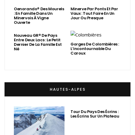
Oenorando® Des Mourels
Minerve Par Ponts Et Par
: En Famille Dans Un
Vaux : Tout Faire En Un
Minervois À Vigne
Jour Ou Presque
Ouverte
Nouveau GR® De Pays
Entre Deux Lacs : Le Petit
Gorges De Colombières :
Dernier De La Famille Est
L’incontournable Du
Né
Caroux
HAUTES-ALPES
Tour Du Pays Des Écrins :
Les Écrins Sur Un Plateau