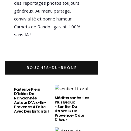
des reportages photos toujours
généreux. Au menu partage,
convivialité et bonne humeur.
Carnets de Rando : garanti 100%
sans IA !
BOUCHES-DU-RHÔNE
Faites Le Plein
D’idées De
Méditerranée : Les
Randonnée
Plus Beaux
Autour D’Aix-En-
« Sentier Du
Provence À Faire
Littoral » De
Avec Des Enfants !
Provence-Côte
D’Azur