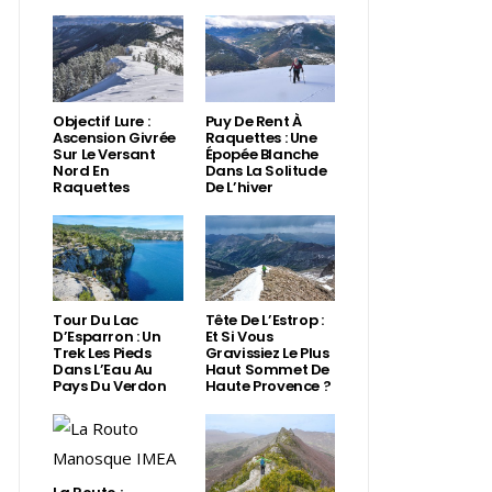
Objectif Lure :
Puy De Rent À
Ascension Givrée
Raquettes : Une
Sur Le Versant
Épopée Blanche
Nord En
Dans La Solitude
Raquettes
De L’hiver
Tour Du Lac
Tête De L’Estrop :
D’Esparron : Un
Et Si Vous
Trek Les Pieds
Gravissiez Le Plus
Dans L’Eau Au
Haut Sommet De
Pays Du Verdon
Haute Provence ?