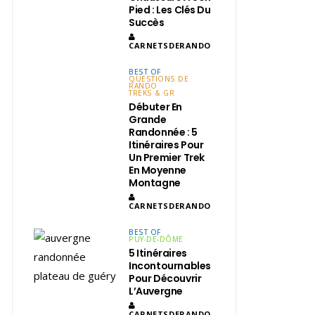
Pied : Les Clés Du
Succès
CARNETSDERANDO
BEST OF
QUESTIONS DE
RANDO
TREKS & GR
Débuter En
Grande
Randonnée : 5
Itinéraires Pour
Un Premier Trek
En Moyenne
Montagne
CARNETSDERANDO
BEST OF
PUY-DE-DÔME
5 Itinéraires
Incontournables
Pour Découvrir
L’Auvergne
CARNETSDERANDO