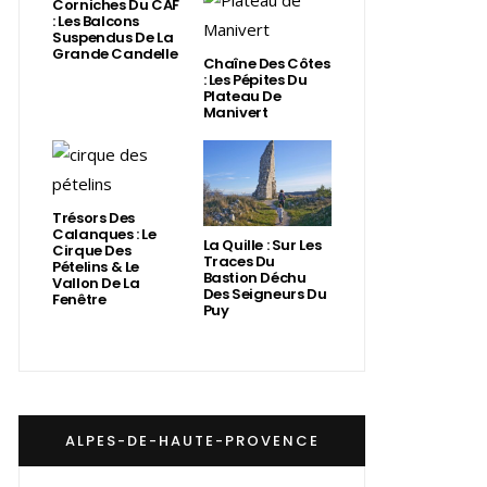
Corniches Du CAF
: Les Balcons
Suspendus De La
Grande Candelle
Chaîne Des Côtes
: Les Pépites Du
Plateau De
Manivert
Trésors Des
Calanques : Le
La Quille : Sur Les
Cirque Des
Traces Du
Pételins & Le
Bastion Déchu
Vallon De La
Des Seigneurs Du
Fenêtre
Puy
ALPES-DE-HAUTE-PROVENCE