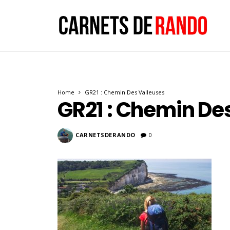
Home
GR21 : Chemin Des Valleuses
GR21 : Chemin De
CARNETSDERANDO
0