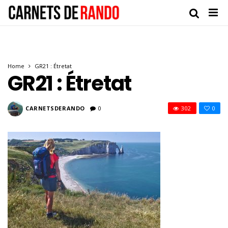
Home
GR21 : Étretat
GR21 : Étretat
CARNETSDERANDO
0
302
0