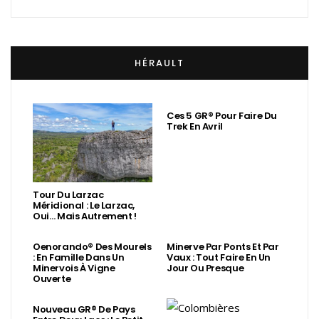
HÉRAULT
Ces 5 GR® Pour Faire Du
Trek En Avril
Tour Du Larzac
Méridional : Le Larzac,
Oui… Mais Autrement !
Oenorando® Des Mourels
Minerve Par Ponts Et Par
: En Famille Dans Un
Vaux : Tout Faire En Un
Minervois À Vigne
Jour Ou Presque
Ouverte
Nouveau GR® De Pays