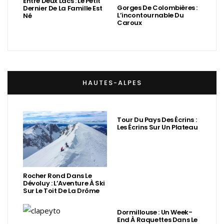
Entre Deux Lacs : Le Petit
Gorges De Colombières :
Dernier De La Famille Est
L’incontournable Du
Né
Caroux
HAUTES-ALPES
Tour Du Pays Des Écrins :
Les Écrins Sur Un Plateau
Rocher Rond Dans Le
Dévoluy : L’Aventure À Ski
Sur Le Toit De La Drôme
Dormillouse : Un Week-
End À Raquettes Dans Le