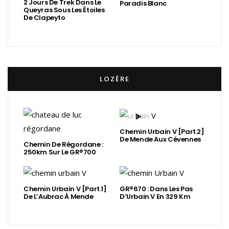
2 Jours De Trek Dans Le
Paradis Blanc
Queyras Sous Les Étoiles
De Clapeyto
LOZÈRE
Chemin Urbain V [Part.2]
De Mende Aux Cévennes
Chemin De Régordane :
250km Sur Le GR®700
Chemin Urbain V [Part.1]
GR®670 : Dans Les Pas
De L’Aubrac À Mende
D’Urbain V En 329 Km