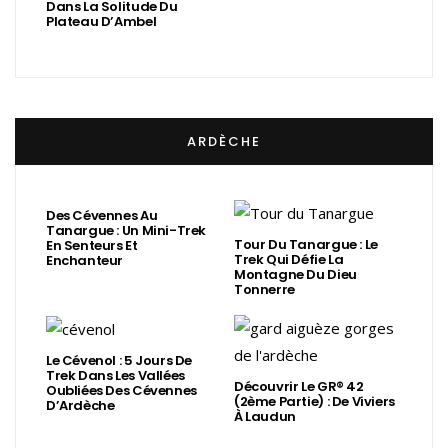
Dans La Solitude Du
Plateau D’Ambel
ARDÈCHE
Des Cévennes Au
Tanargue : Un Mini-Trek
Tour Du Tanargue : Le
En Senteurs Et
Trek Qui Défie La
Enchanteur
Montagne Du Dieu
Tonnerre
Le Cévenol : 5 Jours De
Trek Dans Les Vallées
Découvrir Le GR® 42
Oubliées Des Cévennes
(2ème Partie) : De Viviers
D’Ardèche
À Laudun