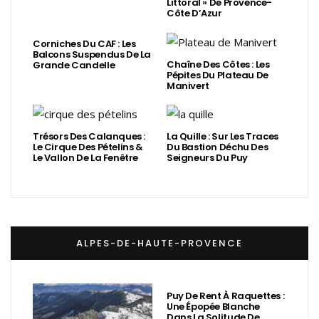
Littoral » De Provence-
Côte D’Azur
Corniches Du CAF : Les
Balcons Suspendus De La
Chaîne Des Côtes : Les
Grande Candelle
Pépites Du Plateau De
Manivert
Trésors Des Calanques :
La Quille : Sur Les Traces
Le Cirque Des Pételins &
Du Bastion Déchu Des
Le Vallon De La Fenêtre
Seigneurs Du Puy
ALPES-DE-HAUTE-PROVENCE
Puy De Rent À Raquettes :
Une Épopée Blanche
Dans La Solitude De