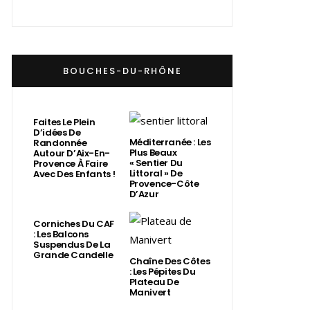
BOUCHES-DU-RHÔNE
Faites Le Plein
D’idées De
Méditerranée : Les
Randonnée
Plus Beaux
Autour D’Aix-En-
« Sentier Du
Provence À Faire
Littoral » De
Avec Des Enfants !
Provence-Côte
D’Azur
Corniches Du CAF
: Les Balcons
Suspendus De La
Grande Candelle
Chaîne Des Côtes
: Les Pépites Du
Plateau De
Manivert