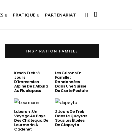
ES
PRATIQUE
PARTENARIAT
INSPIRATION FAMILLE
Kesch Trek : 3
Les Grisons En
Jours
Famille :
D’Immersion
Randonnées
Alpine De L’Albula
Dans Une Suisse
Au Fluelapass
De Carte Postale
Luberon : Un
2 Jours De Trek
Voyage Au Pays
Dans Le Queyras
Des Châteaux, De
Sous Les Étoiles
Lourmarin À
De Clapeyto
Cadenet