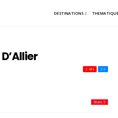
DESTINATIONS
THEMATIQU
D’Allier
686
0
Share