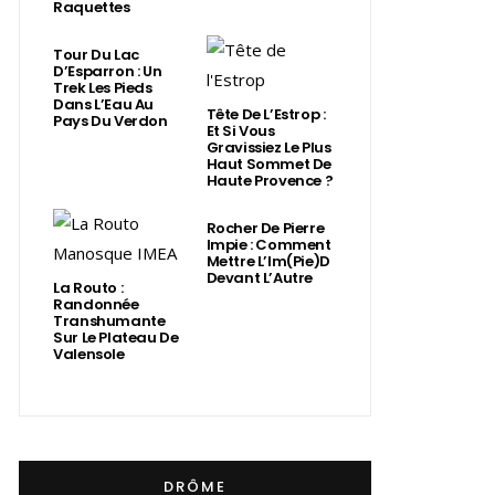
Raquettes
Tour Du Lac
D’Esparron : Un
Trek Les Pieds
Dans L’Eau Au
Tête De L’Estrop :
Pays Du Verdon
Et Si Vous
Gravissiez Le Plus
Haut Sommet De
Haute Provence ?
Rocher De Pierre
Impie : Comment
Mettre L’Im(Pie)d
Devant L’Autre
La Routo :
Randonnée
Transhumante
Sur Le Plateau De
Valensole
DRÔME