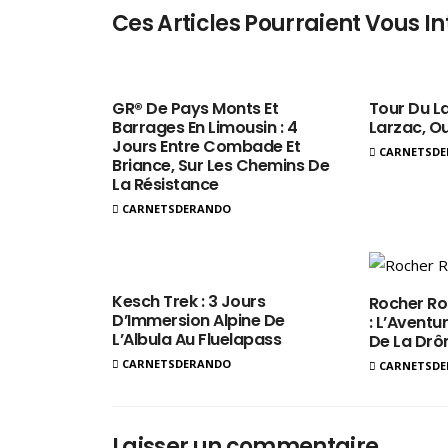
Ces Articles Pourraient Vous In
GR® De Pays Monts Et
Tour Du La
Barrages En Limousin : 4
Larzac, O
Jours Entre Combade Et
CARNETSD
Briance, Sur Les Chemins De
La Résistance
CARNETSDERANDO
Kesch Trek : 3 Jours
Rocher Ro
D’Immersion Alpine De
: L’Aventur
L’Albula Au Fluelapass
De La Dr
CARNETSDERANDO
CARNETSD
Laisser un commentaire