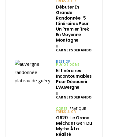
TREKS & GR
Débuter En
Grande
Randonnée : 5
Itinéraires Pour
Un Premier Trek
En Moyenne
Montagne
CARNETSDERANDO
BEST OF
PUY-DE-DÔME
5 Itinéraires
Incontournables
Pour Découvrir
L’Auvergne
CARNETSDERANDO
CORSE
PRATIQUE
TREKS & GR
GR20 : Le Grand
Méchant GR ? Du
Mythe À La
Réalité