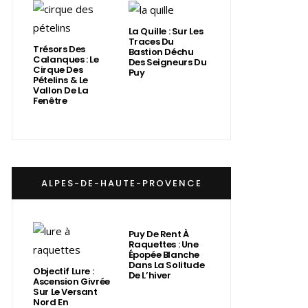
La Quille : Sur Les
Traces Du
Trésors Des
Bastion Déchu
Calanques : Le
Des Seigneurs Du
Cirque Des
Puy
Pételins & Le
Vallon De La
Fenêtre
ALPES-DE-HAUTE-PROVENCE
Puy De Rent À
Raquettes : Une
Épopée Blanche
Dans La Solitude
Objectif Lure :
De L’hiver
Ascension Givrée
Sur Le Versant
Nord En