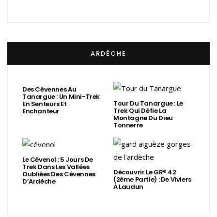
ARDÈCHE
Des Cévennes Au
Tanargue : Un Mini-Trek
Tour Du Tanargue : Le
En Senteurs Et
Trek Qui Défie La
Enchanteur
Montagne Du Dieu
Tonnerre
Le Cévenol : 5 Jours De
Trek Dans Les Vallées
Découvrir Le GR® 42
Oubliées Des Cévennes
(2ème Partie) : De Viviers
D’Ardèche
À Laudun