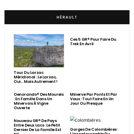
HÉRAULT
Ces 5 GR® Pour Faire Du
Trek En Avril
Tour Du Larzac
Méridional : Le Larzac,
Oui… Mais Autrement !
Oenorando® Des Mourels
Minerve Par Ponts Et Par
: En Famille Dans Un
Vaux : Tout Faire En Un
Minervois À Vigne
Jour Ou Presque
Ouverte
Nouveau GR® De Pays
Entre Deux Lacs : Le Petit
Gorges De Colombières :
Dernier De La Famille Est
L’incontournable Du