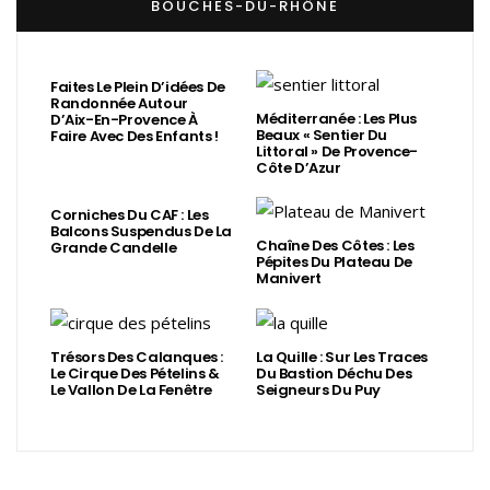
BOUCHES-DU-RHÔNE
Faites Le Plein D’idées De
Randonnée Autour
Méditerranée : Les Plus
D’Aix-En-Provence À
Beaux « Sentier Du
Faire Avec Des Enfants !
Littoral » De Provence-
Côte D’Azur
Corniches Du CAF : Les
Balcons Suspendus De La
Chaîne Des Côtes : Les
Grande Candelle
Pépites Du Plateau De
Manivert
Trésors Des Calanques :
La Quille : Sur Les Traces
Le Cirque Des Pételins &
Du Bastion Déchu Des
Le Vallon De La Fenêtre
Seigneurs Du Puy