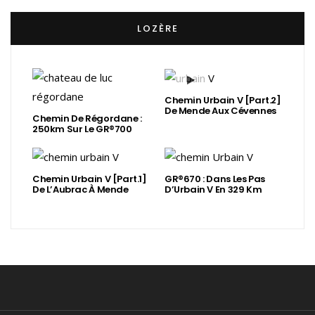
LOZÈRE
Chemin Urbain V [Part.2]
De Mende Aux Cévennes
Chemin De Régordane :
250km Sur Le GR®700
Chemin Urbain V [Part.1]
GR®670 : Dans Les Pas
De L’Aubrac À Mende
D’Urbain V En 329 Km