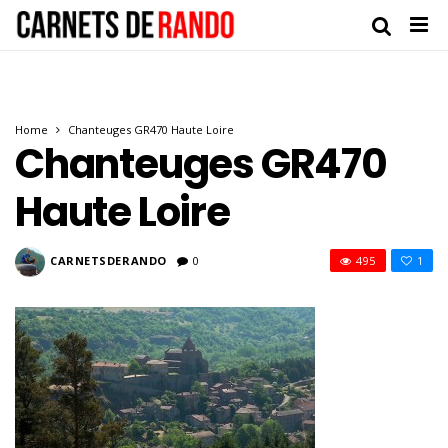
Home
Chanteuges GR470 Haute Loire
Chanteuges GR470
Haute Loire
CARNETSDERANDO
0
495
1