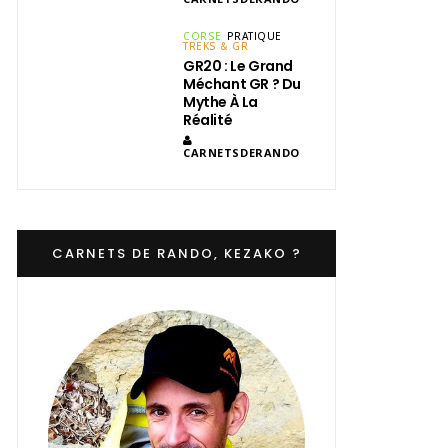
CORSE
PRATIQUE
TREKS & GR
GR20 : Le Grand
Méchant GR ? Du
Mythe À La
Réalité
CARNETSDERANDO
CARNETS DE RANDO, KEZAKO ?