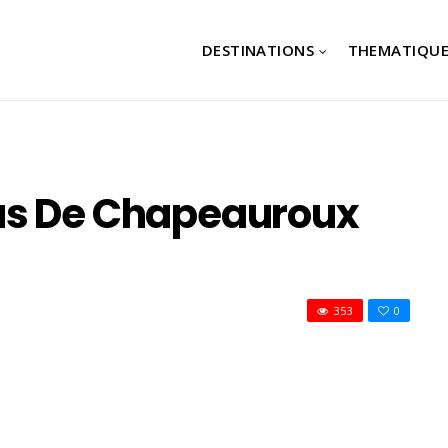
DESTINATIONS
THEMATIQUE
us De Chapeauroux
353
0