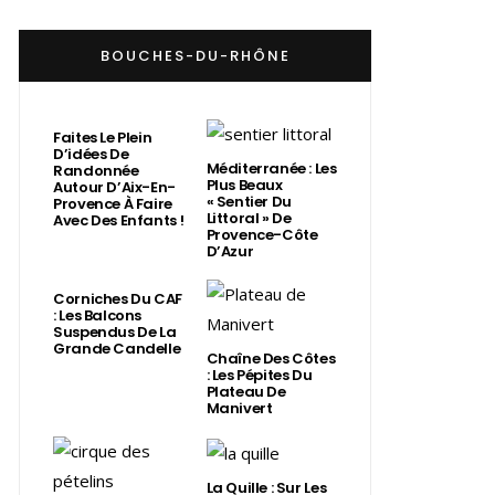
BOUCHES-DU-RHÔNE
Faites Le Plein
D’idées De
Méditerranée : Les
Randonnée
Plus Beaux
Autour D’Aix-En-
« Sentier Du
Provence À Faire
Littoral » De
Avec Des Enfants !
Provence-Côte
D’Azur
Corniches Du CAF
: Les Balcons
Suspendus De La
Grande Candelle
Chaîne Des Côtes
: Les Pépites Du
Plateau De
Manivert
La Quille : Sur Les