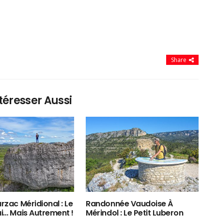
Share
téresser Aussi
rzac Méridional : Le
Randonnée Vaudoise À
ui… Mais Autrement !
Mérindol : Le Petit Luberon