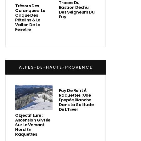
Traces Du
Trésors Des
Bastion Déchu
Calanques : Le
Des Seigneurs Du
Cirque Des
Puy
Pételins & Le
Vallon De La
Fenêtre
ALPES-DE-HAUTE-PROVENCE
Puy De Rent À
Raquettes : Une
Épopée Blanche
Dans La Solitude
De L’hiver
Objectif Lure :
Ascension Givrée
Sur Le Versant
Nord En
Raquettes