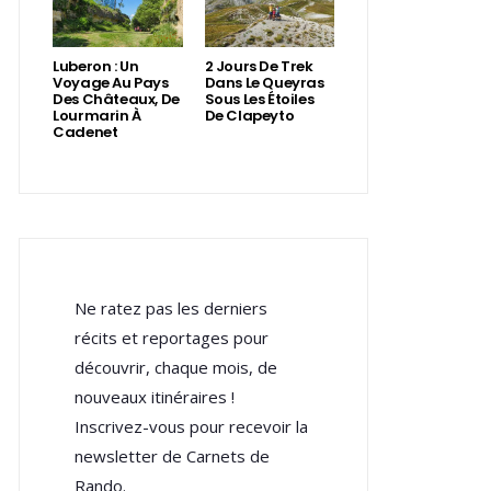
Luberon : Un
2 Jours De Trek
Voyage Au Pays
Dans Le Queyras
Des Châteaux, De
Sous Les Étoiles
Lourmarin À
De Clapeyto
Cadenet
Ne ratez pas les derniers
récits et reportages pour
découvrir, chaque mois, de
nouveaux itinéraires !
Inscrivez-vous pour recevoir la
newsletter de Carnets de
Rando.