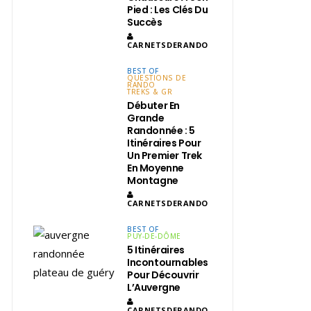
Pied : Les Clés Du
Succès
CARNETSDERANDO
BEST OF
QUESTIONS DE
RANDO
TREKS & GR
Débuter En
Grande
Randonnée : 5
Itinéraires Pour
Un Premier Trek
En Moyenne
Montagne
CARNETSDERANDO
BEST OF
PUY-DE-DÔME
5 Itinéraires
Incontournables
Pour Découvrir
L’Auvergne
CARNETSDERANDO