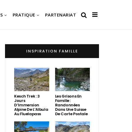
S
PRATIQUE
PARTENARIAT
INSPIRATION FAMILLE
Kesch Trek : 3
Les Grisons En
Jours
Famille :
D’Immersion
Randonnées
Alpine De L’Albula
Dans Une Suisse
Au Fluelapass
De Carte Postale