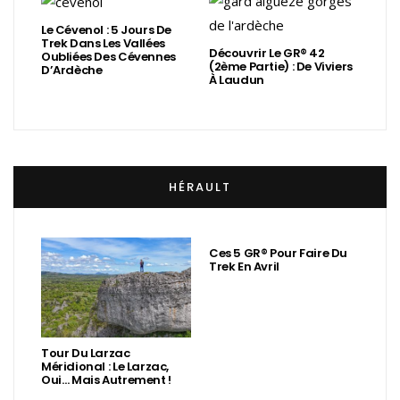
Le Cévenol : 5 Jours De
Trek Dans Les Vallées
Découvrir Le GR® 42
Oubliées Des Cévennes
(2ème Partie) : De Viviers
D’Ardèche
À Laudun
HÉRAULT
Ces 5 GR® Pour Faire Du
Trek En Avril
Tour Du Larzac
Méridional : Le Larzac,
Oui… Mais Autrement !