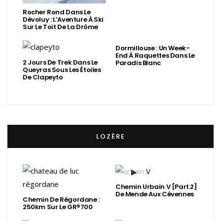
Rocher Rond Dans Le
Dévoluy : L’Aventure À Ski
Sur Le Toit De La Drôme
Dormillouse : Un Week-
End À Raquettes Dans Le
2 Jours De Trek Dans Le
Paradis Blanc
Queyras Sous Les Étoiles
De Clapeyto
LOZÈRE
Chemin Urbain V [Part.2]
De Mende Aux Cévennes
Chemin De Régordane :
250km Sur Le GR®700