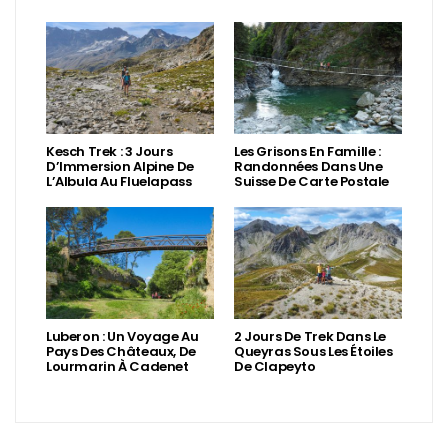
Kesch Trek : 3 Jours
Les Grisons En Famille :
D’Immersion Alpine De
Randonnées Dans Une
L’Albula Au Fluelapass
Suisse De Carte Postale
Luberon : Un Voyage Au
2 Jours De Trek Dans Le
Pays Des Châteaux, De
Queyras Sous Les Étoiles
Lourmarin À Cadenet
De Clapeyto