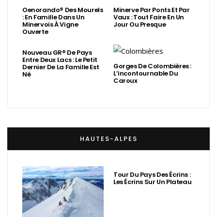
Oenorando® Des Mourels
Minerve Par Ponts Et Par
: En Famille Dans Un
Vaux : Tout Faire En Un
Minervois À Vigne
Jour Ou Presque
Ouverte
Nouveau GR® De Pays
Entre Deux Lacs : Le Petit
Gorges De Colombières :
Dernier De La Famille Est
L’incontournable Du
Né
Caroux
HAUTES-ALPES
Tour Du Pays Des Écrins :
Les Écrins Sur Un Plateau