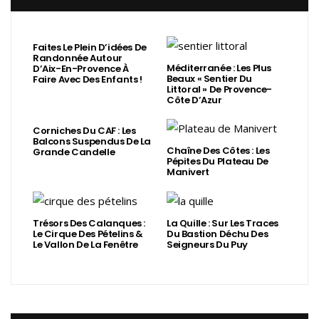
Faites Le Plein D’idées De
Randonnée Autour
Méditerranée : Les Plus
D’Aix-En-Provence À
Beaux « Sentier Du
Faire Avec Des Enfants !
Littoral » De Provence-
Côte D’Azur
Corniches Du CAF : Les
Balcons Suspendus De La
Chaîne Des Côtes : Les
Grande Candelle
Pépites Du Plateau De
Manivert
Trésors Des Calanques :
La Quille : Sur Les Traces
Le Cirque Des Pételins &
Du Bastion Déchu Des
Le Vallon De La Fenêtre
Seigneurs Du Puy