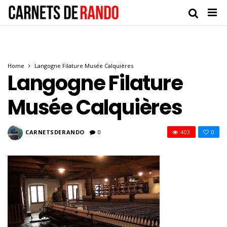
Home
Langogne Filature Musée Calquières
Langogne Filature
Musée Calquières
CARNETSDERANDO
0
403
0