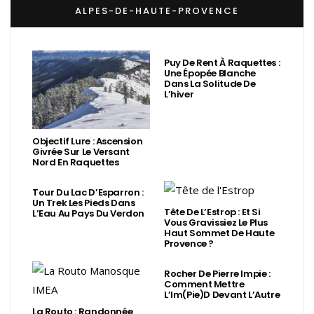
ALPES-DE-HAUTE-PROVENCE
Puy De Rent À Raquettes :
Une Épopée Blanche
Dans La Solitude De
L’hiver
Objectif Lure : Ascension
Givrée Sur Le Versant
Nord En Raquettes
Tour Du Lac D’Esparron :
Un Trek Les Pieds Dans
Tête De L’Estrop : Et Si
L’Eau Au Pays Du Verdon
Vous Gravissiez Le Plus
Haut Sommet De Haute
Provence ?
Rocher De Pierre Impie :
Comment Mettre
L’Im(Pie)d Devant L’Autre
La Routo : Randonnée