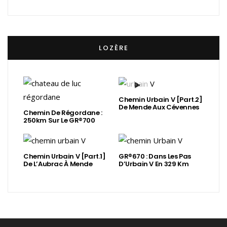
LOZÈRE
Chemin Urbain V [Part.2]
De Mende Aux Cévennes
Chemin De Régordane :
250km Sur Le GR®700
Chemin Urbain V [Part.1]
GR®670 : Dans Les Pas
De L’Aubrac À Mende
D’Urbain V En 329 Km