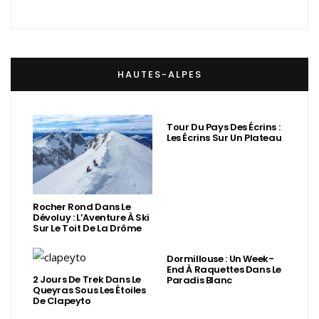
HAUTES-ALPES
Tour Du Pays Des Écrins :
Les Écrins Sur Un Plateau
Rocher Rond Dans Le
Dévoluy : L’Aventure À Ski
Sur Le Toit De La Drôme
Dormillouse : Un Week-
End À Raquettes Dans Le
2 Jours De Trek Dans Le
Paradis Blanc
Queyras Sous Les Étoiles
De Clapeyto