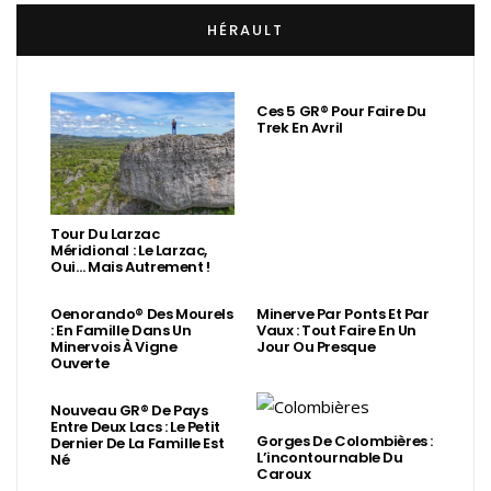
HÉRAULT
Ces 5 GR® Pour Faire Du
Trek En Avril
Tour Du Larzac
Méridional : Le Larzac,
Oui… Mais Autrement !
Oenorando® Des Mourels
Minerve Par Ponts Et Par
: En Famille Dans Un
Vaux : Tout Faire En Un
Minervois À Vigne
Jour Ou Presque
Ouverte
Nouveau GR® De Pays
Entre Deux Lacs : Le Petit
Gorges De Colombières :
Dernier De La Famille Est
L’incontournable Du
Né
Caroux