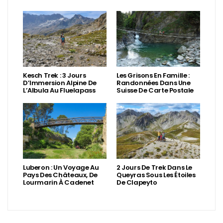
Kesch Trek : 3 Jours
Les Grisons En Famille :
D’Immersion Alpine De
Randonnées Dans Une
L’Albula Au Fluelapass
Suisse De Carte Postale
Luberon : Un Voyage Au
2 Jours De Trek Dans Le
Pays Des Châteaux, De
Queyras Sous Les Étoiles
Lourmarin À Cadenet
De Clapeyto