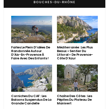
BOUCHES-DU-RHÔNE
Faites Le Plein D’idées De
Méditerranée : Les Plus
Randonnée Autour
Beaux « Sentier Du
D’Aix-En-Provence À
Littoral » De Provence-
Faire Avec Des Enfants !
Côte D’Azur
Corniches Du CAF : Les
Chaîne Des Côtes : Les
Balcons Suspendus De La
Pépites Du Plateau De
Grande Candelle
Manivert