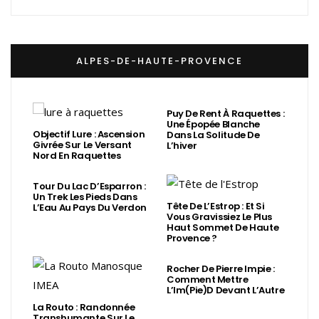
ALPES-DE-HAUTE-PROVENCE
Puy De Rent À Raquettes :
Une Épopée Blanche
Objectif Lure : Ascension
Dans La Solitude De
Givrée Sur Le Versant
L’hiver
Nord En Raquettes
Tour Du Lac D’Esparron :
Un Trek Les Pieds Dans
Tête De L’Estrop : Et Si
L’Eau Au Pays Du Verdon
Vous Gravissiez Le Plus
Haut Sommet De Haute
Provence ?
Rocher De Pierre Impie :
Comment Mettre
L’Im(Pie)d Devant L’Autre
La Routo : Randonnée
Transhumante Sur Le