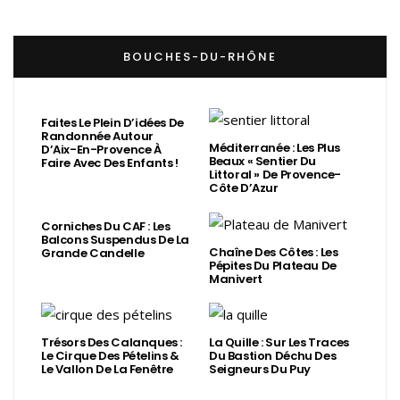
BOUCHES-DU-RHÔNE
Faites Le Plein D’idées De
Randonnée Autour
Méditerranée : Les Plus
D’Aix-En-Provence À
Beaux « Sentier Du
Faire Avec Des Enfants !
Littoral » De Provence-
Côte D’Azur
Corniches Du CAF : Les
Balcons Suspendus De La
Chaîne Des Côtes : Les
Grande Candelle
Pépites Du Plateau De
Manivert
Trésors Des Calanques :
La Quille : Sur Les Traces
Le Cirque Des Pételins &
Du Bastion Déchu Des
Le Vallon De La Fenêtre
Seigneurs Du Puy