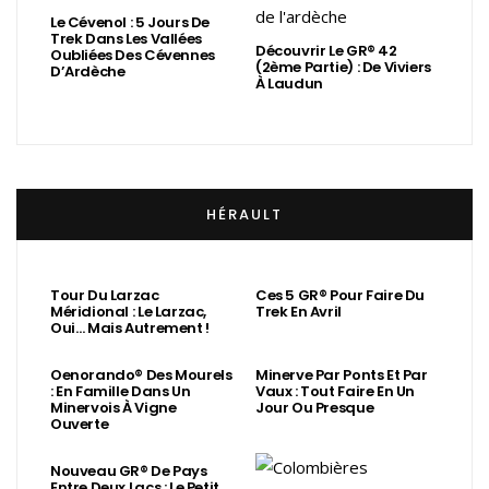
Le Cévenol : 5 Jours De
Trek Dans Les Vallées
Découvrir Le GR® 42
Oubliées Des Cévennes
(2ème Partie) : De Viviers
D’Ardèche
À Laudun
HÉRAULT
Tour Du Larzac
Ces 5 GR® Pour Faire Du
Méridional : Le Larzac,
Trek En Avril
Oui… Mais Autrement !
Oenorando® Des Mourels
Minerve Par Ponts Et Par
: En Famille Dans Un
Vaux : Tout Faire En Un
Minervois À Vigne
Jour Ou Presque
Ouverte
Nouveau GR® De Pays
Entre Deux Lacs : Le Petit