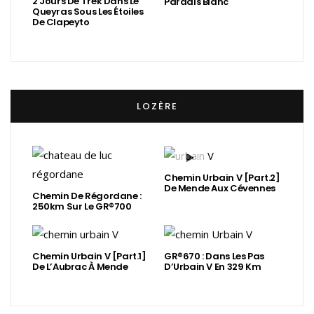
2 Jours De Trek Dans Le
Paradis Blanc
Queyras Sous Les Étoiles
De Clapeyto
LOZÈRE
Chemin Urbain V [Part.2]
De Mende Aux Cévennes
Chemin De Régordane :
250km Sur Le GR®700
Chemin Urbain V [Part.1]
GR®670 : Dans Les Pas
De L’Aubrac À Mende
D’Urbain V En 329 Km