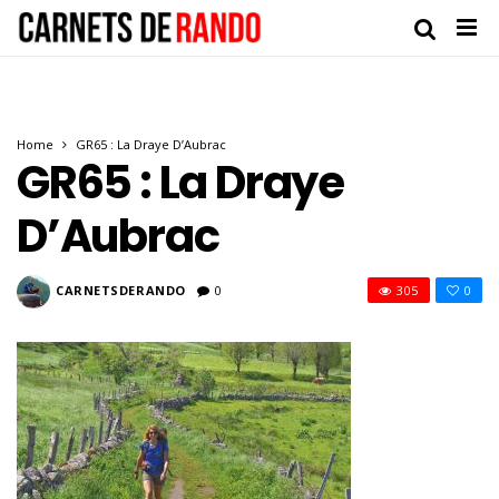
Home
GR65 : La Draye D’Aubrac
GR65 : La Draye
D’Aubrac
CARNETSDERANDO
0
305
0