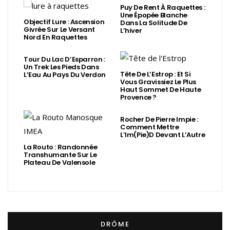
Puy De Rent À Raquettes :
Une Épopée Blanche
Objectif Lure : Ascension
Dans La Solitude De
Givrée Sur Le Versant
L’hiver
Nord En Raquettes
Tour Du Lac D’Esparron :
Un Trek Les Pieds Dans
Tête De L’Estrop : Et Si
L’Eau Au Pays Du Verdon
Vous Gravissiez Le Plus
Haut Sommet De Haute
Provence ?
Rocher De Pierre Impie :
Comment Mettre
L’Im(Pie)d Devant L’Autre
La Routo : Randonnée
Transhumante Sur Le
Plateau De Valensole
DRÔME