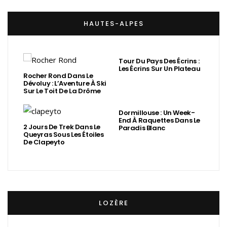
HAUTES-ALPES
Tour Du Pays Des Écrins :
Les Écrins Sur Un Plateau
Rocher Rond Dans Le
Dévoluy : L’Aventure À Ski
Sur Le Toit De La Drôme
Dormillouse : Un Week-
End À Raquettes Dans Le
2 Jours De Trek Dans Le
Paradis Blanc
Queyras Sous Les Étoiles
De Clapeyto
LOZÈRE