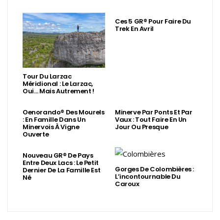
Ces 5 GR® Pour Faire Du
Trek En Avril
Tour Du Larzac
Méridional : Le Larzac,
Oui… Mais Autrement !
Oenorando® Des Mourels
Minerve Par Ponts Et Par
: En Famille Dans Un
Vaux : Tout Faire En Un
Minervois À Vigne
Jour Ou Presque
Ouverte
Nouveau GR® De Pays
Entre Deux Lacs : Le Petit
Gorges De Colombières :
Dernier De La Famille Est
L’incontournable Du
Né
Caroux