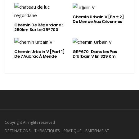
Chemin Urbain V [Part.2]
De Mende Aux Cévennes
Chemin De Régordane :
250km Sur Le GR®700
Chemin Urbain V [Part.1]
GR®670 : Dans Les Pas
De L’Aubrac À Mende
D’Urbain V En 329 Km
Copyright All rights reserved
DESTINATIONS
THEMATIQUES
PRATIQUE
PARTENARIAT