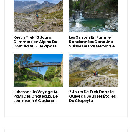
Kesch Trek : 3 Jours
Les Grisons En Famille :
D’Immersion Alpine De
Randonnées Dans Une
L’Albula Au Fluelapass
Suisse De Carte Postale
Luberon : Un Voyage Au
2 Jours De Trek Dans Le
Pays Des Châteaux, De
Queyras Sous Les Étoiles
Lourmarin À Cadenet
De Clapeyto