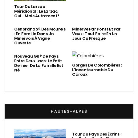
Tour Du Larzac
Méridional : Le Larzac,
Oui… Mais Autrement !
Oenorando® Des Mourels
Minerve Par Ponts Et Par
: En Famille Dans Un
Vaux : Tout Faire En Un
Minervois À Vigne
Jour Ou Presque
Ouverte
Nouveau GR® De Pays
Entre Deux Lacs : Le Petit
Gorges De Colombières :
Dernier De La Famille Est
L’incontournable Du
Né
Caroux
HAUTES-ALPES
Tour Du Pays Des Écrins :