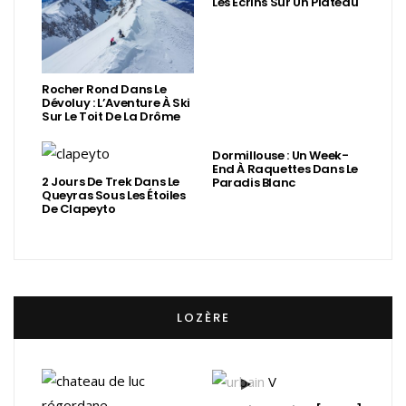
Les Écrins Sur Un Plateau
Rocher Rond Dans Le
Dévoluy : L’Aventure À Ski
Sur Le Toit De La Drôme
Dormillouse : Un Week-
End À Raquettes Dans Le
2 Jours De Trek Dans Le
Paradis Blanc
Queyras Sous Les Étoiles
De Clapeyto
LOZÈRE