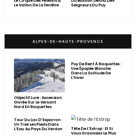
Le Cirque Des Pételins &
Du Bastion Déchu Des
Le Vallon De La Fenêtre
Seigneurs Du Puy
ALPES-DE-HAUTE-PROVENCE
Puy De Rent À Raquettes :
Une Épopée Blanche
Dans La Solitude De
L’hiver
Objectif Lure : Ascension
Givrée Sur Le Versant
Nord En Raquettes
Tour Du Lac D’Esparron :
Un Trek Les Pieds Dans
Tête De L’Estrop : Et Si
L’Eau Au Pays Du Verdon
Vous Gravissiez Le Plus