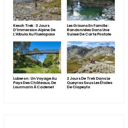
Kesch Trek : 3 Jours
Les Grisons En Famille :
D’Immersion Alpine De
Randonnées Dans Une
L’Albula Au Fluelapass
Suisse De Carte Postale
Luberon : Un Voyage Au
2 Jours De Trek Dans Le
Pays Des Châteaux, De
Queyras Sous Les Étoiles
Lourmarin À Cadenet
De Clapeyto