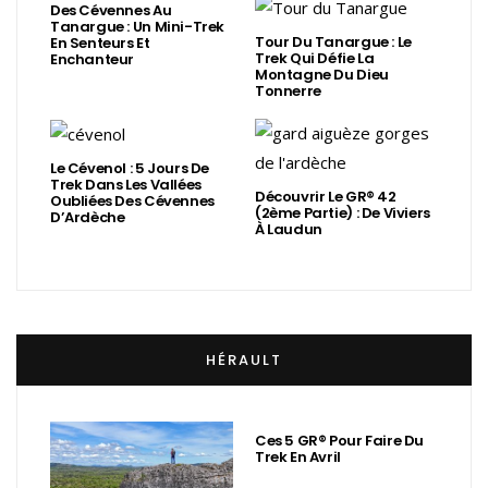
Des Cévennes Au
Tanargue : Un Mini-Trek
Tour Du Tanargue : Le
En Senteurs Et
Trek Qui Défie La
Enchanteur
Montagne Du Dieu
Tonnerre
Le Cévenol : 5 Jours De
Trek Dans Les Vallées
Découvrir Le GR® 42
Oubliées Des Cévennes
(2ème Partie) : De Viviers
D’Ardèche
À Laudun
HÉRAULT
Ces 5 GR® Pour Faire Du
Trek En Avril