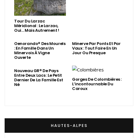
Tour Du Larzac
Méridional : Le Larzac,
Oui… Mais Autrement !
Oenorando® Des Mourels
Minerve Par Ponts Et Par
: En Famille Dans Un
Vaux : Tout Faire En Un
Minervois À Vigne
Jour Ou Presque
Ouverte
Nouveau GR® De Pays
Entre Deux Lacs : Le Petit
Gorges De Colombières :
Dernier De La Famille Est
L’incontournable Du
Né
Caroux
HAUTES-ALPES