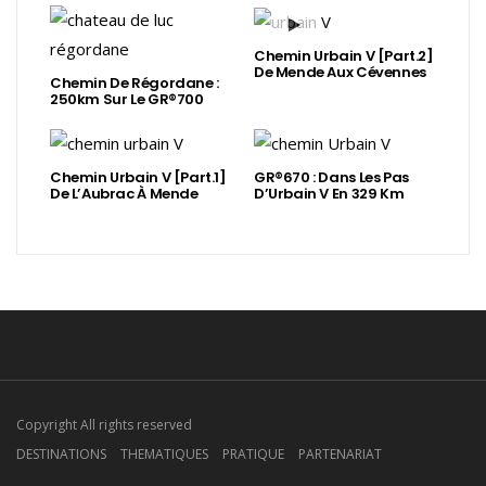
Chemin Urbain V [Part.2]
De Mende Aux Cévennes
Chemin De Régordane :
250km Sur Le GR®700
Chemin Urbain V [Part.1]
GR®670 : Dans Les Pas
De L’Aubrac À Mende
D’Urbain V En 329 Km
Copyright All rights reserved
DESTINATIONS
THEMATIQUES
PRATIQUE
PARTENARIAT