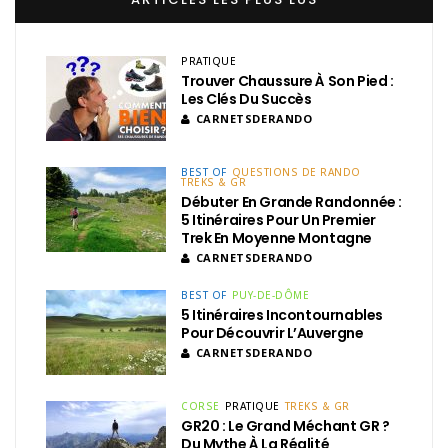
PRATIQUE
Trouver Chaussure À Son Pied :
Les Clés Du Succès
CARNETSDERANDO
BEST OF
QUESTIONS DE RANDO
TREKS & GR
Débuter En Grande Randonnée :
5 Itinéraires Pour Un Premier
Trek En Moyenne Montagne
CARNETSDERANDO
BEST OF
PUY-DE-DÔME
5 Itinéraires Incontournables
Pour Découvrir L’Auvergne
CARNETSDERANDO
CORSE
PRATIQUE
TREKS & GR
GR20 : Le Grand Méchant GR ?
Du Mythe À La Réalité