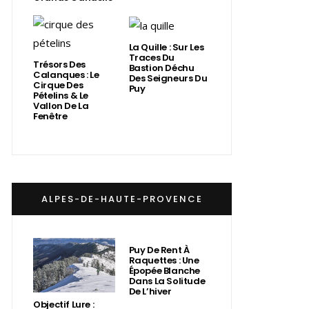
La Quille : Sur Les
Traces Du
Trésors Des
Bastion Déchu
Calanques : Le
Des Seigneurs Du
Cirque Des
Puy
Pételins & Le
Vallon De La
Fenêtre
ALPES-DE-HAUTE-PROVENCE
Puy De Rent À
Raquettes : Une
Épopée Blanche
Dans La Solitude
De L’hiver
Objectif Lure :