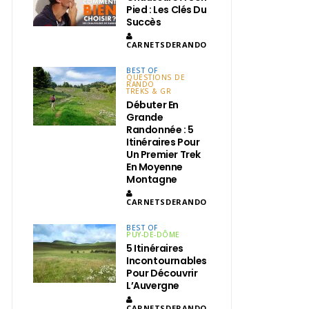
Pied : Les Clés Du
Succès
CARNETSDERANDO
BEST OF
QUESTIONS DE
RANDO
TREKS & GR
Débuter En
Grande
Randonnée : 5
Itinéraires Pour
Un Premier Trek
En Moyenne
Montagne
CARNETSDERANDO
BEST OF
PUY-DE-DÔME
5 Itinéraires
Incontournables
Pour Découvrir
L’Auvergne
CARNETSDERANDO