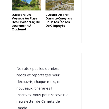
Luberon : Un
2 Jours De Trek
Voyage Au Pays
Dans Le Queyras
Des Châteaux, De
Sous Les Étoiles
Lourmarin À
De Clapeyto
Cadenet
Ne ratez pas les derniers
récits et reportages pour
découvrir, chaque mois, de
nouveaux itinéraires !
Inscrivez-vous pour recevoir la
newsletter de Carnets de
Rando.