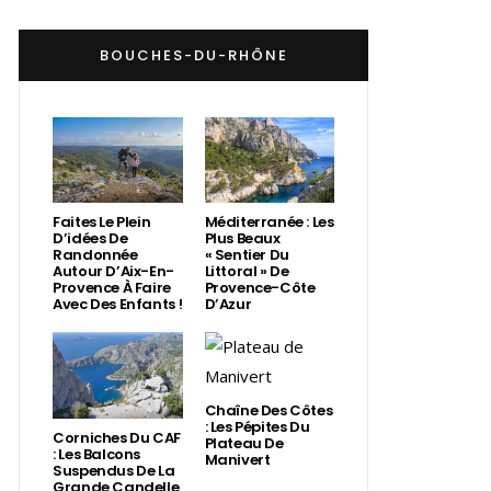
BOUCHES-DU-RHÔNE
Faites Le Plein
Méditerranée : Les
D’idées De
Plus Beaux
Randonnée
« Sentier Du
Autour D’Aix-En-
Littoral » De
Provence À Faire
Provence-Côte
Avec Des Enfants !
D’Azur
Chaîne Des Côtes
: Les Pépites Du
Corniches Du CAF
Plateau De
: Les Balcons
Manivert
Suspendus De La
Grande Candelle