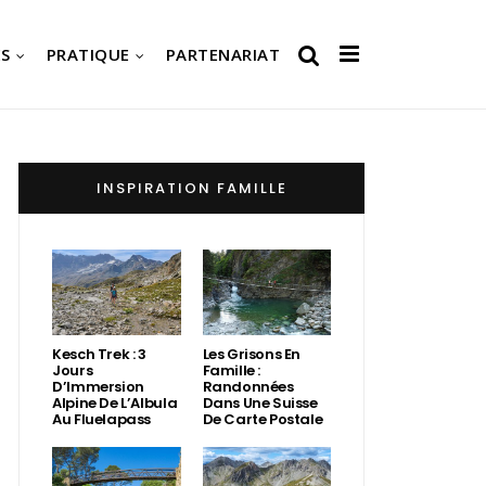
S
PRATIQUE
PARTENARIAT
INSPIRATION FAMILLE
Kesch Trek : 3
Les Grisons En
Jours
Famille :
D’Immersion
Randonnées
Alpine De L’Albula
Dans Une Suisse
Au Fluelapass
De Carte Postale