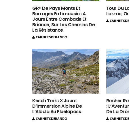
GR® De Pays Monts Et
Tour Du La
Barrages En Limousin : 4
Larzac, O
Jours Entre Combade Et
CARNETSD
Briance, Sur Les Chemins De
La Résistance
CARNETSDERANDO
Kesch Trek : 3 Jours
Rocher Ro
D’Immersion Alpine De
: L’Aventur
L’Albula Au Fluelapass
De La Dr
CARNETSDERANDO
CARNETSD