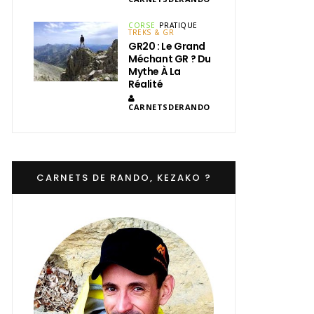
CORSE
PRATIQUE
TREKS & GR
GR20 : Le Grand
Méchant GR ? Du
Mythe À La
Réalité
CARNETSDERANDO
CARNETS DE RANDO, KEZAKO ?