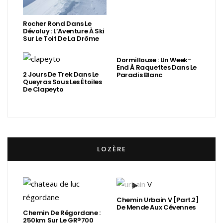
Rocher Rond Dans Le
Dévoluy : L’Aventure À Ski
Sur Le Toit De La Drôme
Dormillouse : Un Week-
End À Raquettes Dans Le
2 Jours De Trek Dans Le
Paradis Blanc
Queyras Sous Les Étoiles
De Clapeyto
LOZÈRE
Chemin Urbain V [Part.2]
De Mende Aux Cévennes
Chemin De Régordane :
250km Sur Le GR®700