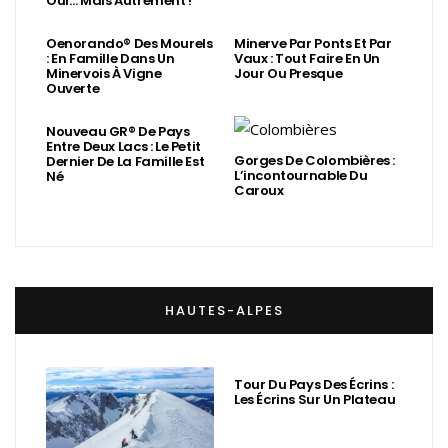
Oui… Mais Autrement !
Oenorando® Des Mourels
Minerve Par Ponts Et Par
: En Famille Dans Un
Vaux : Tout Faire En Un
Minervois À Vigne
Jour Ou Presque
Ouverte
Nouveau GR® De Pays
Entre Deux Lacs : Le Petit
Gorges De Colombières :
Dernier De La Famille Est
L’incontournable Du
Né
Caroux
HAUTES-ALPES
Tour Du Pays Des Écrins :
Les Écrins Sur Un Plateau