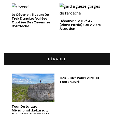
Le Cévenol : 5 Jours De
Trek Dans Les Vallées
Découvrir Le GR® 42
Oubliées Des Cévennes
(2ème Partie) : De Viviers
D’Ardèche
À Laudun
HÉRAULT
Ces 5 GR® Pour Faire Du
Trek En Avril
Tour Du Larzac
Méridional : Le Larzac,