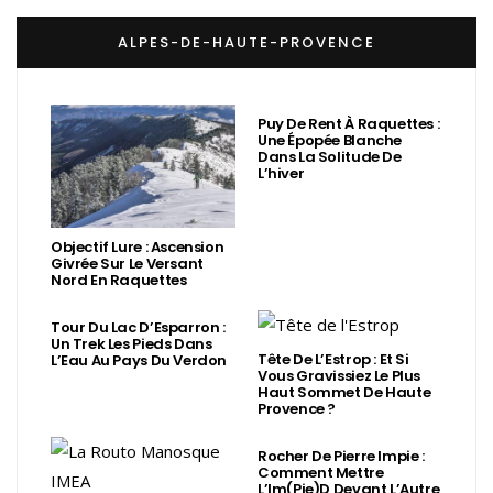
ALPES-DE-HAUTE-PROVENCE
Puy De Rent À Raquettes :
Une Épopée Blanche
Dans La Solitude De
L’hiver
Objectif Lure : Ascension
Givrée Sur Le Versant
Nord En Raquettes
Tour Du Lac D’Esparron :
Un Trek Les Pieds Dans
Tête De L’Estrop : Et Si
L’Eau Au Pays Du Verdon
Vous Gravissiez Le Plus
Haut Sommet De Haute
Provence ?
Rocher De Pierre Impie :
Comment Mettre
L’Im(Pie)d Devant L’Autre