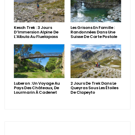
Kesch Trek : 3 Jours
Les Grisons En Famille :
D’Immersion Alpine De
Randonnées Dans Une
L’Albula Au Fluelapass
Suisse De Carte Postale
Luberon : Un Voyage Au
2 Jours De Trek Dans Le
Pays Des Châteaux, De
Queyras Sous Les Étoiles
Lourmarin À Cadenet
De Clapeyto