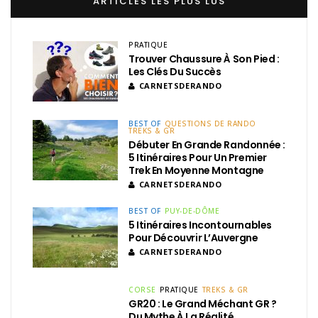
ARTICLES LES PLUS LUS
PRATIQUE
Trouver Chaussure À Son Pied :
Les Clés Du Succès
CARNETSDERANDO
BEST OF
QUESTIONS DE RANDO
TREKS & GR
Débuter En Grande Randonnée :
5 Itinéraires Pour Un Premier
Trek En Moyenne Montagne
CARNETSDERANDO
BEST OF
PUY-DE-DÔME
5 Itinéraires Incontournables
Pour Découvrir L’Auvergne
CARNETSDERANDO
CORSE
PRATIQUE
TREKS & GR
GR20 : Le Grand Méchant GR ?
Du Mythe À La Réalité