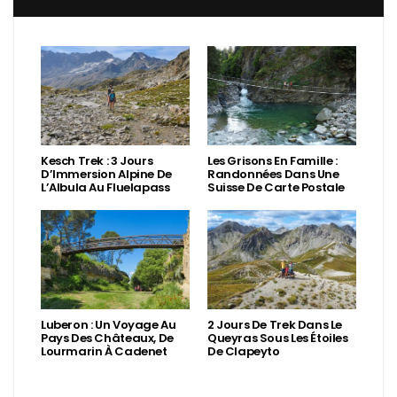
Kesch Trek : 3 Jours
Les Grisons En Famille :
D’Immersion Alpine De
Randonnées Dans Une
L’Albula Au Fluelapass
Suisse De Carte Postale
Luberon : Un Voyage Au
2 Jours De Trek Dans Le
Pays Des Châteaux, De
Queyras Sous Les Étoiles
Lourmarin À Cadenet
De Clapeyto