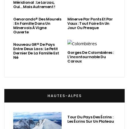
Méridional : Le Larzac,
Oui… Mais Autrement !
Oenorando® Des Mourels
Minerve Par Ponts Et Par
: En Famille Dans Un
Vaux : Tout Faire En Un
Minervois À Vigne
Jour Ou Presque
Ouverte
Nouveau GR® De Pays
Entre Deux Lacs : Le Petit
Gorges De Colombières :
Dernier De La Famille Est
L’incontournable Du
Né
Caroux
HAUTES-ALPES
Tour Du Pays Des Écrins :
Les Écrins Sur Un Plateau