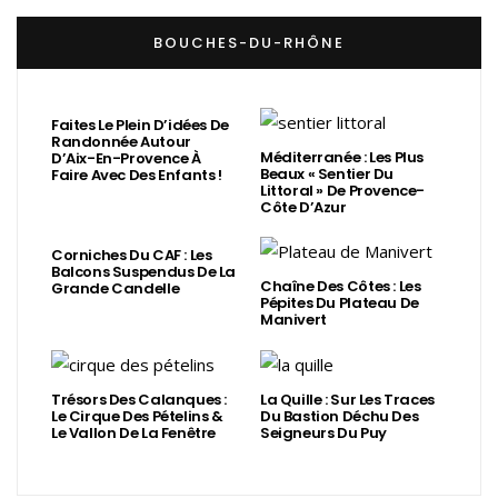
BOUCHES-DU-RHÔNE
Faites Le Plein D’idées De
Randonnée Autour
Méditerranée : Les Plus
D’Aix-En-Provence À
Beaux « Sentier Du
Faire Avec Des Enfants !
Littoral » De Provence-
Côte D’Azur
Corniches Du CAF : Les
Balcons Suspendus De La
Chaîne Des Côtes : Les
Grande Candelle
Pépites Du Plateau De
Manivert
Trésors Des Calanques :
La Quille : Sur Les Traces
Le Cirque Des Pételins &
Du Bastion Déchu Des
Le Vallon De La Fenêtre
Seigneurs Du Puy