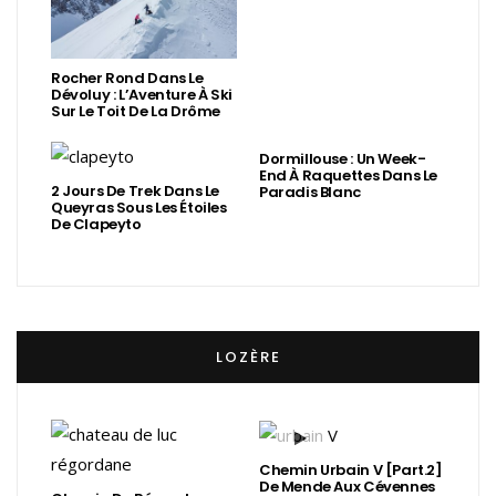
Rocher Rond Dans Le
Dévoluy : L’Aventure À Ski
Sur Le Toit De La Drôme
Dormillouse : Un Week-
End À Raquettes Dans Le
2 Jours De Trek Dans Le
Paradis Blanc
Queyras Sous Les Étoiles
De Clapeyto
LOZÈRE
Chemin Urbain V [Part.2]
De Mende Aux Cévennes