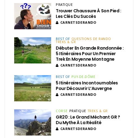
PRATIQUE
Trouver Chaussure À Son Pied :
Les Clés Du Succès
CARNETSDERANDO
BEST OF
QUESTIONS DE RANDO
TREKS & GR
Débuter En Grande Randonnée :
5 Itinéraires Pour Un Premier
Trek En Moyenne Montagne
CARNETSDERANDO
BEST OF
PUY-DE-DÔME
5 Itinéraires Incontournables
Pour Découvrir L’Auvergne
CARNETSDERANDO
CORSE
PRATIQUE
TREKS & GR
GR20 : Le Grand Méchant GR ?
Du Mythe À La Réalité
CARNETSDERANDO