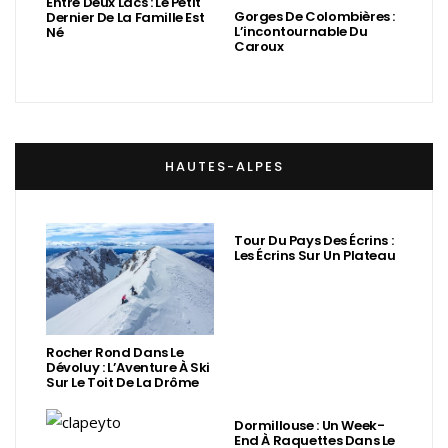
Entre Deux Lacs : Le Petit
Gorges De Colombières :
Dernier De La Famille Est
L’incontournable Du
Né
Caroux
HAUTES-ALPES
Tour Du Pays Des Écrins :
Les Écrins Sur Un Plateau
Rocher Rond Dans Le
Dévoluy : L’Aventure À Ski
Sur Le Toit De La Drôme
Dormillouse : Un Week-
End À Raquettes Dans Le