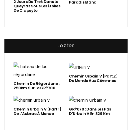
2 Jours De Trek Dans Le
Paradis Blanc
Queyras Sous Les Étoiles
De Clapeyto
LOZÈRE
Chemin Urbain V [Part.2]
De Mende Aux Cévennes
Chemin De Régordane :
250km Sur Le GR®700
Chemin Urbain V [Part.1]
GR®670 : Dans Les Pas
De L’Aubrac À Mende
D’Urbain V En 329 Km