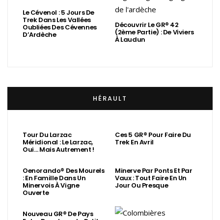
Le Cévenol : 5 Jours De
Trek Dans Les Vallées
Découvrir Le GR® 42
Oubliées Des Cévennes
(2ème Partie) : De Viviers
D’Ardèche
À Laudun
HÉRAULT
Tour Du Larzac
Ces 5 GR® Pour Faire Du
Méridional : Le Larzac,
Trek En Avril
Oui… Mais Autrement !
Oenorando® Des Mourels
Minerve Par Ponts Et Par
: En Famille Dans Un
Vaux : Tout Faire En Un
Minervois À Vigne
Jour Ou Presque
Ouverte
Nouveau GR® De Pays