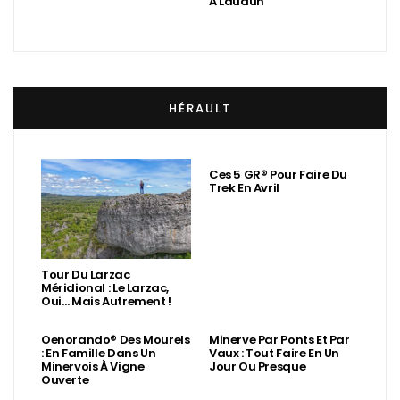
À Laudun
HÉRAULT
Ces 5 GR® Pour Faire Du
Trek En Avril
Tour Du Larzac
Méridional : Le Larzac,
Oui… Mais Autrement !
Oenorando® Des Mourels
Minerve Par Ponts Et Par
: En Famille Dans Un
Vaux : Tout Faire En Un
Minervois À Vigne
Jour Ou Presque
Ouverte