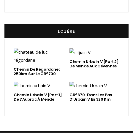
LOZÈRE
Chemin Urbain V [Part.2]
De Mende Aux Cévennes
Chemin De Régordane :
250km Sur Le GR®700
Chemin Urbain V [Part.1]
GR®670 : Dans Les Pas
De L’Aubrac À Mende
D’Urbain V En 329 Km