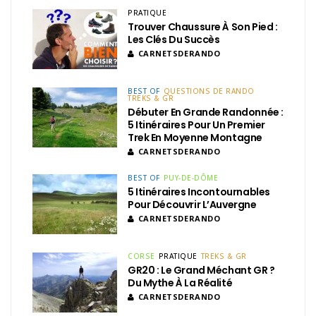
PRATIQUE
Trouver Chaussure À Son Pied :
Les Clés Du Succès
CARNETSDERANDO
BEST OF
QUESTIONS DE RANDO
TREKS & GR
Débuter En Grande Randonnée :
5 Itinéraires Pour Un Premier
Trek En Moyenne Montagne
CARNETSDERANDO
BEST OF
PUY-DE-DÔME
5 Itinéraires Incontournables
Pour Découvrir L’Auvergne
CARNETSDERANDO
CORSE
PRATIQUE
TREKS & GR
GR20 : Le Grand Méchant GR ?
Du Mythe À La Réalité
CARNETSDERANDO