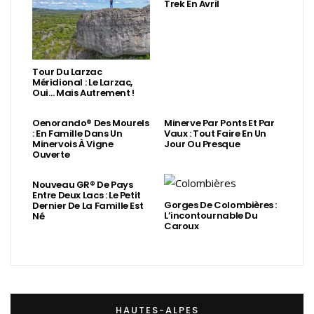
Trek En Avril
Tour Du Larzac
Méridional : Le Larzac,
Oui… Mais Autrement !
Oenorando® Des Mourels
Minerve Par Ponts Et Par
: En Famille Dans Un
Vaux : Tout Faire En Un
Minervois À Vigne
Jour Ou Presque
Ouverte
Nouveau GR® De Pays
Entre Deux Lacs : Le Petit
Gorges De Colombières :
Dernier De La Famille Est
L’incontournable Du
Né
Caroux
HAUTES-ALPES