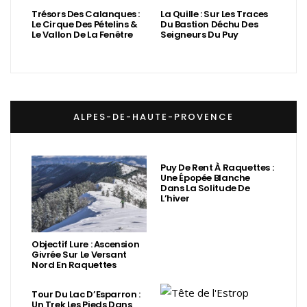
Trésors Des Calanques :
La Quille : Sur Les Traces
Le Cirque Des Pételins &
Du Bastion Déchu Des
Le Vallon De La Fenêtre
Seigneurs Du Puy
ALPES-DE-HAUTE-PROVENCE
Puy De Rent À Raquettes :
Une Épopée Blanche
Dans La Solitude De
L’hiver
Objectif Lure : Ascension
Givrée Sur Le Versant
Nord En Raquettes
Tour Du Lac D’Esparron :
Un Trek Les Pieds Dans