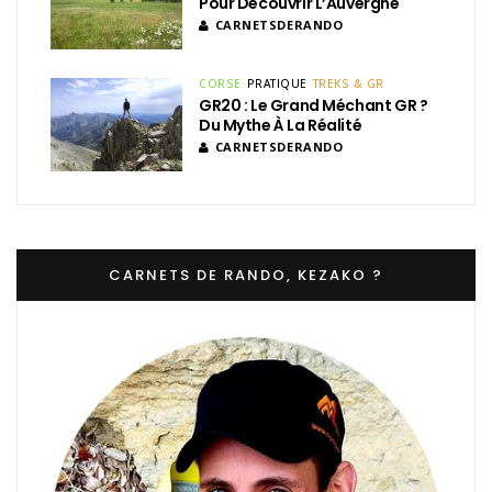
Pour Découvrir L’Auvergne
CARNETSDERANDO
CORSE
PRATIQUE
TREKS & GR
GR20 : Le Grand Méchant GR ?
Du Mythe À La Réalité
CARNETSDERANDO
CARNETS DE RANDO, KEZAKO ?