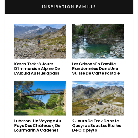
INSPIRATION FAMILLE
Kesch Trek : 3 Jours
Les Grisons En Famille :
D’Immersion Alpine De
Randonnées Dans Une
L’Albula Au Fluelapass
Suisse De Carte Postale
Luberon : Un Voyage Au
2 Jours De Trek Dans Le
Pays Des Châteaux, De
Queyras Sous Les Étoiles
Lourmarin À Cadenet
De Clapeyto