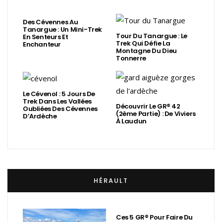
Des Cévennes Au
Tanargue : Un Mini-Trek
Tour Du Tanargue : Le
En Senteurs Et
Trek Qui Défie La
Enchanteur
Montagne Du Dieu
Tonnerre
Le Cévenol : 5 Jours De
Trek Dans Les Vallées
Découvrir Le GR® 42
Oubliées Des Cévennes
(2ème Partie) : De Viviers
D’Ardèche
À Laudun
HÉRAULT
Ces 5 GR® Pour Faire Du