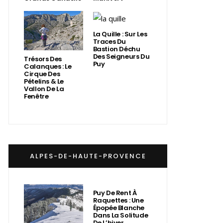
La Quille : Sur Les
Traces Du
Bastion Déchu
Des Seigneurs Du
Trésors Des
Puy
Calanques : Le
Cirque Des
Pételins & Le
Vallon De La
Fenêtre
ALPES-DE-HAUTE-PROVENCE
Puy De Rent À
Raquettes : Une
Épopée Blanche
Dans La Solitude
De L’hiver