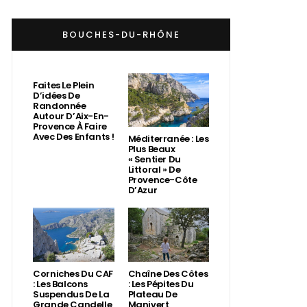
BOUCHES-DU-RHÔNE
Faites Le Plein
D’idées De
Randonnée
Autour D’Aix-En-
Provence À Faire
Avec Des Enfants !
Méditerranée : Les
Plus Beaux
« Sentier Du
Littoral » De
Provence-Côte
D’Azur
Corniches Du CAF
Chaîne Des Côtes
: Les Balcons
: Les Pépites Du
Suspendus De La
Plateau De
Grande Candelle
Manivert