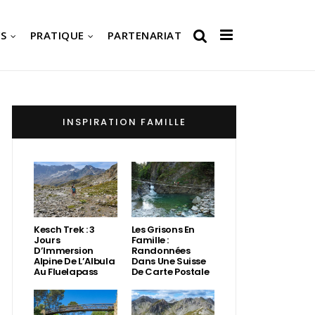
S
PRATIQUE
PARTENARIAT
INSPIRATION FAMILLE
Kesch Trek : 3
Les Grisons En
Jours
Famille :
D’Immersion
Randonnées
Alpine De L’Albula
Dans Une Suisse
Au Fluelapass
De Carte Postale