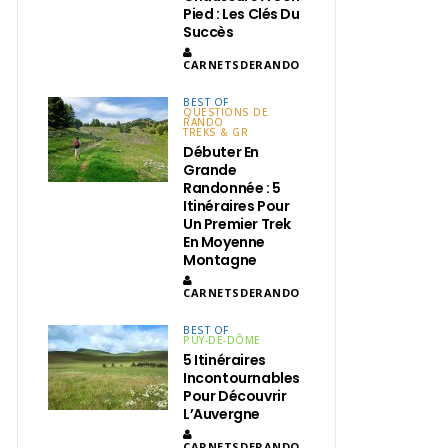
Pied : Les Clés Du
Succès
CARNETSDERANDO
BEST OF
QUESTIONS DE
RANDO
TREKS & GR
Débuter En
Grande
Randonnée : 5
Itinéraires Pour
Un Premier Trek
En Moyenne
Montagne
CARNETSDERANDO
BEST OF
PUY-DE-DÔME
5 Itinéraires
Incontournables
Pour Découvrir
L’Auvergne
CARNETSDERANDO