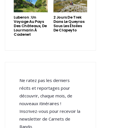
Luberon : Un
2 Jours De Trek
Voyage Au Pays
Dans Le Queyras
Des Châteaux, De
Sous Les Étoiles
Lourmarin À
De Clapeyto
Cadenet
Ne ratez pas les derniers
récits et reportages pour
découvrir, chaque mois, de
nouveaux itinéraires !
Inscrivez-vous pour recevoir la
newsletter de Carnets de
Rando.