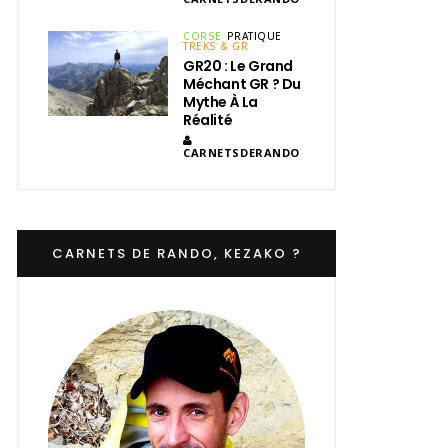
CORSE
PRATIQUE
TREKS & GR
GR20 : Le Grand
Méchant GR ? Du
Mythe À La
Réalité
CARNETSDERANDO
CARNETS DE RANDO, KEZAKO ?