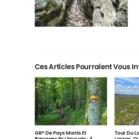
Ces Articles Pourraient Vous In
GR® De Pays Monts Et
Tour Du La
Barrages En Limousin : 4
Larzac, O