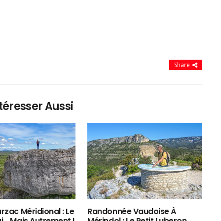
Share
téresser Aussi
rzac Méridional : Le
Randonnée Vaudoise À
ui… Mais Autrement !
Mérindol : Le Petit Luberon