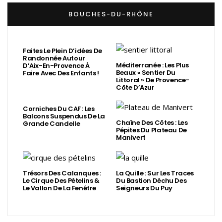
BOUCHES-DU-RHÔNE
Faites Le Plein D’idées De
Randonnée Autour
Méditerranée : Les Plus
D’Aix-En-Provence À
Beaux « Sentier Du
Faire Avec Des Enfants !
Littoral » De Provence-
Côte D’Azur
Corniches Du CAF : Les
Balcons Suspendus De La
Chaîne Des Côtes : Les
Grande Candelle
Pépites Du Plateau De
Manivert
Trésors Des Calanques :
La Quille : Sur Les Traces
Le Cirque Des Pételins &
Du Bastion Déchu Des
Le Vallon De La Fenêtre
Seigneurs Du Puy