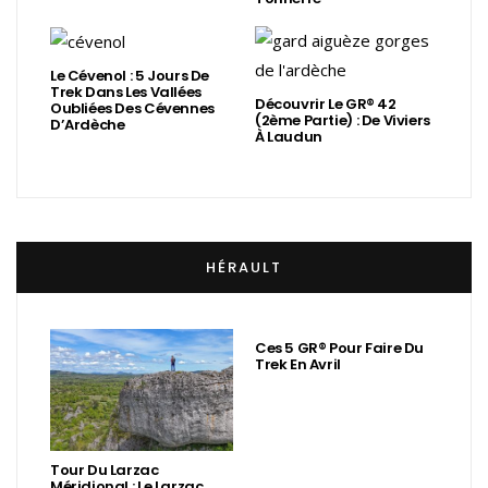
Le Cévenol : 5 Jours De
Trek Dans Les Vallées
Découvrir Le GR® 42
Oubliées Des Cévennes
(2ème Partie) : De Viviers
D’Ardèche
À Laudun
HÉRAULT
Ces 5 GR® Pour Faire Du
Trek En Avril
Tour Du Larzac
Méridional : Le Larzac,