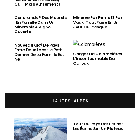
Oui… Mais Autrement !
Oenorando® Des Mourels
Minerve Par Ponts Et Par
: En Famille Dans Un
Vaux : Tout Faire En Un
Minervois À Vigne
Jour Ou Presque
Ouverte
Nouveau GR® De Pays
Entre Deux Lacs : Le Petit
Gorges De Colombières :
Dernier De La Famille Est
L’incontournable Du
Né
Caroux
HAUTES-ALPES
Tour Du Pays Des Écrins :
Les Écrins Sur Un Plateau