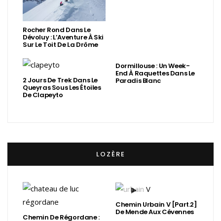
Rocher Rond Dans Le
Dévoluy : L’Aventure À Ski
Sur Le Toit De La Drôme
Dormillouse : Un Week-
End À Raquettes Dans Le
2 Jours De Trek Dans Le
Paradis Blanc
Queyras Sous Les Étoiles
De Clapeyto
LOZÈRE
Chemin Urbain V [Part.2]
De Mende Aux Cévennes
Chemin De Régordane :