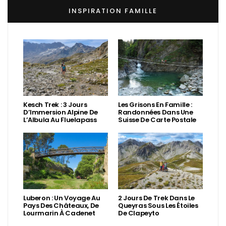
INSPIRATION FAMILLE
Kesch Trek : 3 Jours
Les Grisons En Famille :
D’Immersion Alpine De
Randonnées Dans Une
L’Albula Au Fluelapass
Suisse De Carte Postale
Luberon : Un Voyage Au
2 Jours De Trek Dans Le
Pays Des Châteaux, De
Queyras Sous Les Étoiles
Lourmarin À Cadenet
De Clapeyto