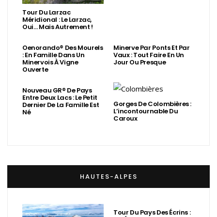
Tour Du Larzac
Méridional : Le Larzac,
Oui… Mais Autrement !
Oenorando® Des Mourels
Minerve Par Ponts Et Par
: En Famille Dans Un
Vaux : Tout Faire En Un
Minervois À Vigne
Jour Ou Presque
Ouverte
Nouveau GR® De Pays
Entre Deux Lacs : Le Petit
Gorges De Colombières :
Dernier De La Famille Est
L’incontournable Du
Né
Caroux
HAUTES-ALPES
Tour Du Pays Des Écrins :