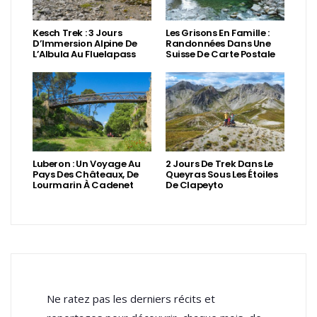
Kesch Trek : 3 Jours
Les Grisons En Famille :
D’Immersion Alpine De
Randonnées Dans Une
L’Albula Au Fluelapass
Suisse De Carte Postale
Luberon : Un Voyage Au
2 Jours De Trek Dans Le
Pays Des Châteaux, De
Queyras Sous Les Étoiles
Lourmarin À Cadenet
De Clapeyto
Ne ratez pas les derniers récits et