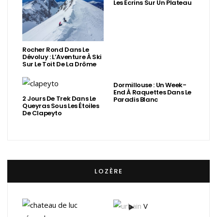
Les Écrins Sur Un Plateau
Rocher Rond Dans Le
Dévoluy : L’Aventure À Ski
Sur Le Toit De La Drôme
Dormillouse : Un Week-
End À Raquettes Dans Le
2 Jours De Trek Dans Le
Paradis Blanc
Queyras Sous Les Étoiles
De Clapeyto
LOZÈRE