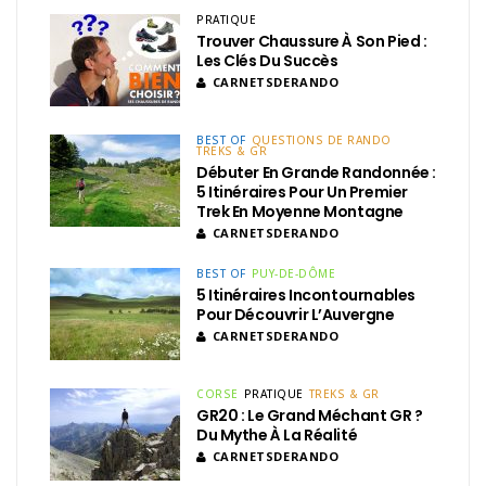
PRATIQUE
Trouver Chaussure À Son Pied :
Les Clés Du Succès
CARNETSDERANDO
BEST OF
QUESTIONS DE RANDO
TREKS & GR
Débuter En Grande Randonnée :
5 Itinéraires Pour Un Premier
Trek En Moyenne Montagne
CARNETSDERANDO
BEST OF
PUY-DE-DÔME
5 Itinéraires Incontournables
Pour Découvrir L’Auvergne
CARNETSDERANDO
CORSE
PRATIQUE
TREKS & GR
GR20 : Le Grand Méchant GR ?
Du Mythe À La Réalité
CARNETSDERANDO