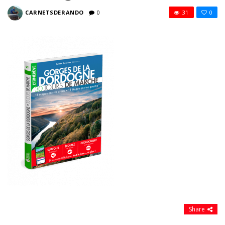
CARNETSDERANDO
0
31
0
Share