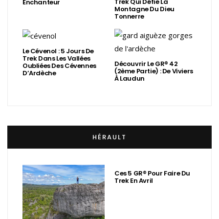
Trek Qui Défie La
Enchanteur
Montagne Du Dieu
Tonnerre
Le Cévenol : 5 Jours De
Trek Dans Les Vallées
Découvrir Le GR® 42
Oubliées Des Cévennes
(2ème Partie) : De Viviers
D’Ardèche
À Laudun
HÉRAULT
Ces 5 GR® Pour Faire Du
Trek En Avril