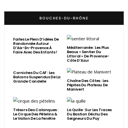
BOUCHES-DU-RHÔNE
Faites Le Plein D’idées De
Randonnée Autour
Méditerranée : Les Plus
D’Aix-En-Provence À
Beaux « Sentier Du
Faire Avec Des Enfants !
Littoral » De Provence-
Côte D’Azur
Corniches Du CAF : Les
Balcons Suspendus De La
Chaîne Des Côtes : Les
Grande Candelle
Pépites Du Plateau De
Manivert
Trésors Des Calanques :
La Quille : Sur Les Traces
Le Cirque Des Pételins &
Du Bastion Déchu Des
Le Vallon De La Fenêtre
Seigneurs Du Puy