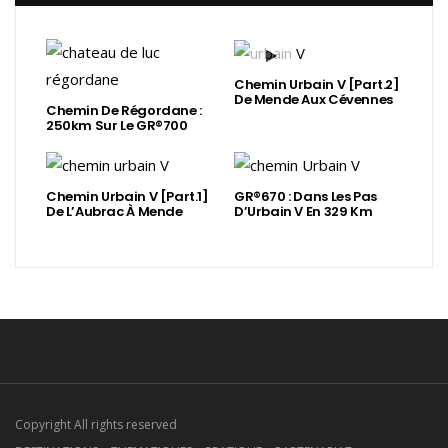
Chemin Urbain V [Part.2]
De Mende Aux Cévennes
Chemin De Régordane :
250km Sur Le GR®700
Chemin Urbain V [Part.1]
GR®670 : Dans Les Pas
De L’Aubrac À Mende
D’Urbain V En 329 Km
Copyright All rights reserved