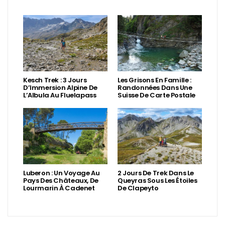
Kesch Trek : 3 Jours
Les Grisons En Famille :
D’Immersion Alpine De
Randonnées Dans Une
L’Albula Au Fluelapass
Suisse De Carte Postale
Luberon : Un Voyage Au
2 Jours De Trek Dans Le
Pays Des Châteaux, De
Queyras Sous Les Étoiles
Lourmarin À Cadenet
De Clapeyto