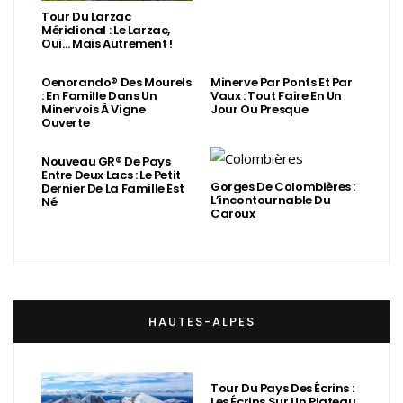
Tour Du Larzac
Méridional : Le Larzac,
Oui… Mais Autrement !
Oenorando® Des Mourels
Minerve Par Ponts Et Par
: En Famille Dans Un
Vaux : Tout Faire En Un
Minervois À Vigne
Jour Ou Presque
Ouverte
Nouveau GR® De Pays
Entre Deux Lacs : Le Petit
Gorges De Colombières :
Dernier De La Famille Est
L’incontournable Du
Né
Caroux
HAUTES-ALPES
Tour Du Pays Des Écrins :
Les Écrins Sur Un Plateau