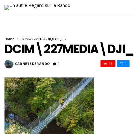
Home
DCIM\227MEDIA\DJI_0371.JPG
DCIM\227MEDIA\DJI_
CARNETSDERANDO
0
23
0