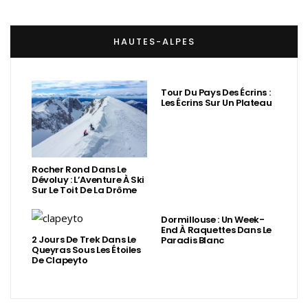
HAUTES-ALPES
Tour Du Pays Des Écrins :
Les Écrins Sur Un Plateau
Rocher Rond Dans Le
Dévoluy : L’Aventure À Ski
Sur Le Toit De La Drôme
Dormillouse : Un Week-
End À Raquettes Dans Le
2 Jours De Trek Dans Le
Paradis Blanc
Queyras Sous Les Étoiles
De Clapeyto