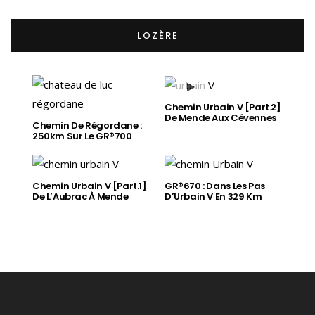
LOZÈRE
Chemin Urbain V [Part.2]
De Mende Aux Cévennes
Chemin De Régordane :
250km Sur Le GR®700
Chemin Urbain V [Part.1]
GR®670 : Dans Les Pas
De L’Aubrac À Mende
D’Urbain V En 329 Km