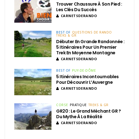
Trouver Chaussure À Son Pied :
Les Clés Du Succès
CARNETSDERANDO
BEST OF
QUESTIONS DE RANDO
TREKS & GR
Débuter En Grande Randonnée :
5 Itinéraires Pour Un Premier
Trek En Moyenne Montagne
CARNETSDERANDO
BEST OF
PUY-DE-DÔME
5 Itinéraires Incontournables
Pour Découvrir L’Auvergne
CARNETSDERANDO
CORSE
PRATIQUE
TREKS & GR
GR20 : Le Grand Méchant GR ?
Du Mythe À La Réalité
CARNETSDERANDO