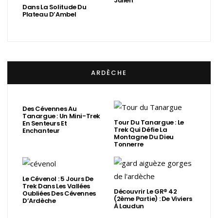
Julien
Dans La Solitude Du
Plateau D’Ambel
ARDÈCHE
Des Cévennes Au
Tanargue : Un Mini-Trek
Tour Du Tanargue : Le
En Senteurs Et
Trek Qui Défie La
Enchanteur
Montagne Du Dieu
Tonnerre
Le Cévenol : 5 Jours De
Trek Dans Les Vallées
Découvrir Le GR® 42
Oubliées Des Cévennes
(2ème Partie) : De Viviers
D’Ardèche
À Laudun