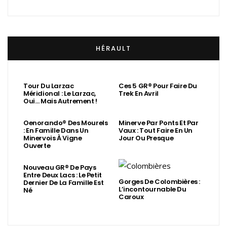
HÉRAULT
Tour Du Larzac
Ces 5 GR® Pour Faire Du
Méridional : Le Larzac,
Trek En Avril
Oui… Mais Autrement !
Oenorando® Des Mourels
Minerve Par Ponts Et Par
: En Famille Dans Un
Vaux : Tout Faire En Un
Minervois À Vigne
Jour Ou Presque
Ouverte
Nouveau GR® De Pays
Entre Deux Lacs : Le Petit
Gorges De Colombières :
Dernier De La Famille Est
L’incontournable Du
Né
Caroux