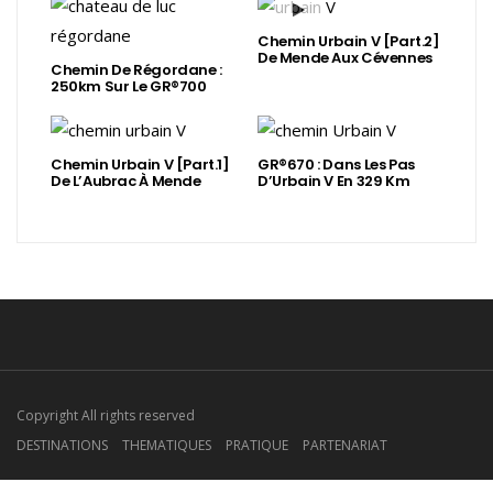
Chemin Urbain V [Part.2]
De Mende Aux Cévennes
Chemin De Régordane :
250km Sur Le GR®700
Chemin Urbain V [Part.1]
GR®670 : Dans Les Pas
De L’Aubrac À Mende
D’Urbain V En 329 Km
Copyright All rights reserved
DESTINATIONS
THEMATIQUES
PRATIQUE
PARTENARIAT