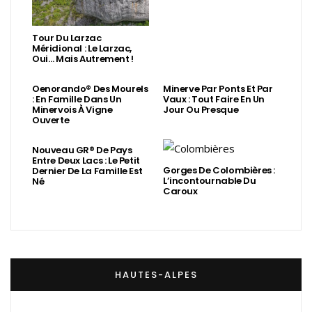
Tour Du Larzac
Méridional : Le Larzac,
Oui… Mais Autrement !
Oenorando® Des Mourels
Minerve Par Ponts Et Par
: En Famille Dans Un
Vaux : Tout Faire En Un
Minervois À Vigne
Jour Ou Presque
Ouverte
Nouveau GR® De Pays
Entre Deux Lacs : Le Petit
Gorges De Colombières :
Dernier De La Famille Est
L’incontournable Du
Né
Caroux
HAUTES-ALPES