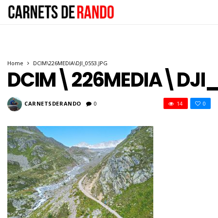
Home
DCIM\226MEDIA\DJI_0553.JPG
DCIM\226MEDIA\DJI_
CARNETSDERANDO
0
14
0