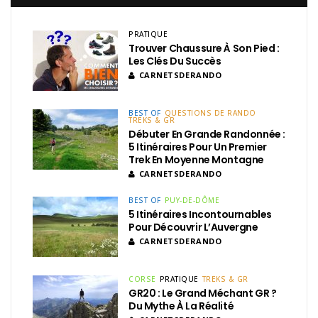
PRATIQUE
Trouver Chaussure À Son Pied :
Les Clés Du Succès
CARNETSDERANDO
BEST OF
QUESTIONS DE RANDO
TREKS & GR
Débuter En Grande Randonnée :
5 Itinéraires Pour Un Premier
Trek En Moyenne Montagne
CARNETSDERANDO
BEST OF
PUY-DE-DÔME
5 Itinéraires Incontournables
Pour Découvrir L’Auvergne
CARNETSDERANDO
CORSE
PRATIQUE
TREKS & GR
GR20 : Le Grand Méchant GR ?
Du Mythe À La Réalité