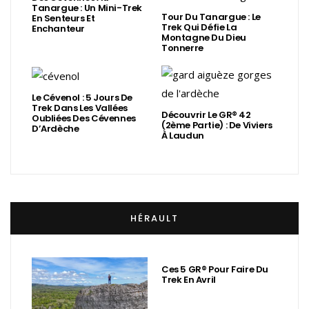
Tanargue : Un Mini-Trek
Tour Du Tanargue : Le
En Senteurs Et
Trek Qui Défie La
Enchanteur
Montagne Du Dieu
Tonnerre
Le Cévenol : 5 Jours De
Trek Dans Les Vallées
Découvrir Le GR® 42
Oubliées Des Cévennes
(2ème Partie) : De Viviers
D’Ardèche
À Laudun
HÉRAULT
Ces 5 GR® Pour Faire Du
Trek En Avril