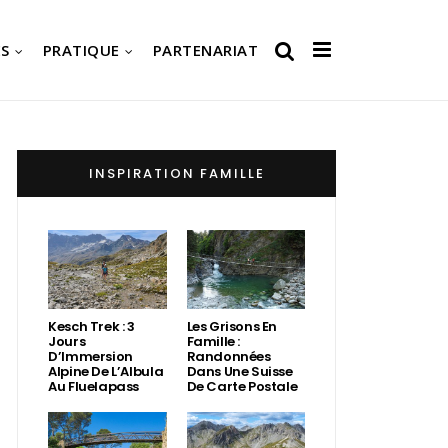
S
PRATIQUE
PARTENARIAT
INSPIRATION FAMILLE
Kesch Trek : 3
Les Grisons En
Jours
Famille :
D’Immersion
Randonnées
Alpine De L’Albula
Dans Une Suisse
Au Fluelapass
De Carte Postale