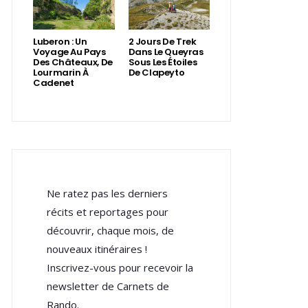
Luberon : Un
2 Jours De Trek
Voyage Au Pays
Dans Le Queyras
Des Châteaux, De
Sous Les Étoiles
Lourmarin À
De Clapeyto
Cadenet
Ne ratez pas les derniers
récits et reportages pour
découvrir, chaque mois, de
nouveaux itinéraires !
Inscrivez-vous pour recevoir la
newsletter de Carnets de
Rando.