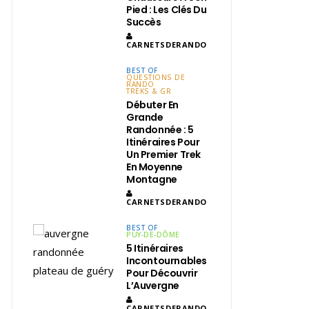
Pied : Les Clés Du
Succès
CARNETSDERANDO
BEST OF
QUESTIONS DE
RANDO
TREKS & GR
Débuter En
Grande
Randonnée : 5
Itinéraires Pour
Un Premier Trek
En Moyenne
Montagne
CARNETSDERANDO
BEST OF
PUY-DE-DÔME
5 Itinéraires
Incontournables
Pour Découvrir
L’Auvergne
CARNETSDERANDO