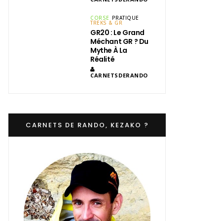
CORSE
PRATIQUE
TREKS & GR
GR20 : Le Grand
Méchant GR ? Du
Mythe À La
Réalité
CARNETSDERANDO
CARNETS DE RANDO, KEZAKO ?