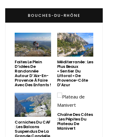
BOUCHES-DU-RHÔNE
Faites Le Plein
Méditerranée : Les
D’idées De
Plus Beaux
Randonnée
« Sentier Du
Autour D’Aix-En-
Littoral » De
Provence À Faire
Provence-Côte
Avec Des Enfants !
D’Azur
Chaîne Des Côtes
: Les Pépites Du
Corniches Du CAF
Plateau De
: Les Balcons
Manivert
Suspendus De La
Grande Candelle