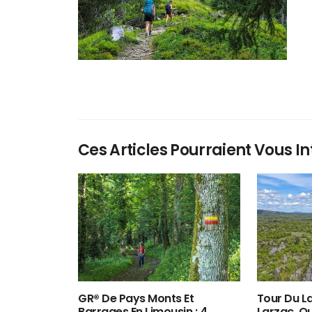
Ces Articles Pourraient Vous In
GR® De Pays Monts Et
Tour Du La
Barrages En Limousin : 4
Larzac, O