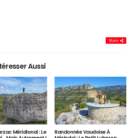
Share
téresser Aussi
rzac Méridional : Le
Randonnée Vaudoise À
ui… Mais Autrement !
Mérindol : Le Petit Luberon