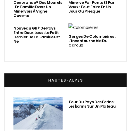
Oenorando® Des Mourels
Minerve Par Ponts Et Par
: En Famille Dans Un
Vaux : Tout Faire En Un
Minervois À Vigne
Jour Ou Presque
Ouverte
Nouveau GR® De Pays
Entre Deux Lacs : Le Petit
Gorges De Colombières :
Dernier De La Famille Est
L’incontournable Du
Né
Caroux
HAUTES-ALPES
Tour Du Pays Des Écrins :
Les Écrins Sur Un Plateau