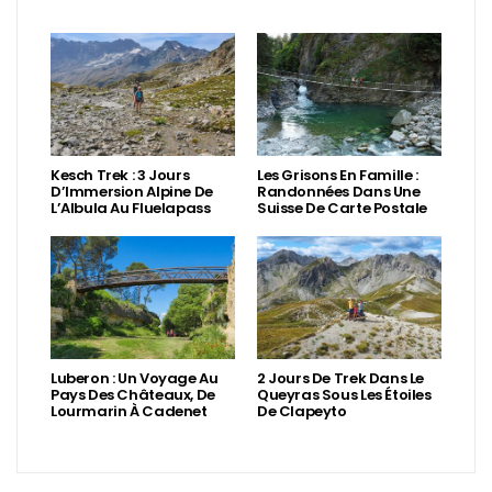
Kesch Trek : 3 Jours
Les Grisons En Famille :
D’Immersion Alpine De
Randonnées Dans Une
L’Albula Au Fluelapass
Suisse De Carte Postale
Luberon : Un Voyage Au
2 Jours De Trek Dans Le
Pays Des Châteaux, De
Queyras Sous Les Étoiles
Lourmarin À Cadenet
De Clapeyto