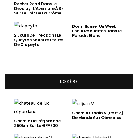
Rocher Rond Dans Le
Dévoluy : L’Aventure À Ski
Sur Le Toit De La Drôme
Dormillouse : Un Week-
End À Raquettes Dans Le
2 Jours De Trek Dans Le
Paradis Blanc
Queyras Sous Les Étoiles
De Clapeyto
LOZÈRE
Chemin Urbain V [Part.2]
De Mende Aux Cévennes
Chemin De Régordane :
250km Sur Le GR®700