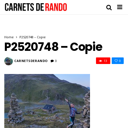
Home
P2520748 – Copie
P2520748 – Copie
CARNETSDERANDO
0
13
0