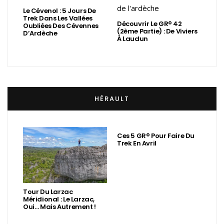
Le Cévenol : 5 Jours De
Trek Dans Les Vallées
Découvrir Le GR® 42
Oubliées Des Cévennes
(2ème Partie) : De Viviers
D’Ardèche
À Laudun
HÉRAULT
Ces 5 GR® Pour Faire Du
Trek En Avril
Tour Du Larzac
Méridional : Le Larzac,
Oui… Mais Autrement !