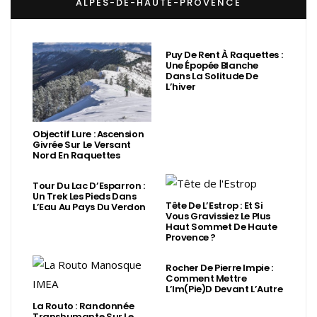
ALPES-DE-HAUTE-PROVENCE
Puy De Rent À Raquettes :
Une Épopée Blanche
Dans La Solitude De
L’hiver
Objectif Lure : Ascension
Givrée Sur Le Versant
Nord En Raquettes
Tour Du Lac D’Esparron :
Un Trek Les Pieds Dans
Tête De L’Estrop : Et Si
L’Eau Au Pays Du Verdon
Vous Gravissiez Le Plus
Haut Sommet De Haute
Provence ?
Rocher De Pierre Impie :
Comment Mettre
L’Im(Pie)d Devant L’Autre
La Routo : Randonnée
Transhumante Sur Le