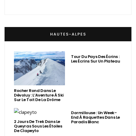
HAUTES-ALPES
Tour Du Pays Des Écrins :
Les Écrins Sur Un Plateau
Rocher Rond Dans Le
Dévoluy : L’Aventure À Ski
Sur Le Toit De La Drôme
Dormillouse : Un Week-
End À Raquettes Dans Le
2 Jours De Trek Dans Le
Paradis Blanc
Queyras Sous Les Étoiles
De Clapeyto