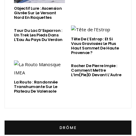
Objectif Lure : Ascension
Givrée Sur Le Versant
Nord En Raquettes
Tour Du Lac D’Esparron :
Un Trek Les Pieds Dans
Tête De L’Estrop : Et Si
L’Eau Au Pays Du Verdon
Vous Gravissiez Le Plus
Haut Sommet De Haute
Provence ?
Rocher De Pierre Impie :
Comment Mettre
L’Im(Pie)d Devant L’Autre
La Routo : Randonnée
Transhumante Sur Le
Plateau De Valensole
DRÔME