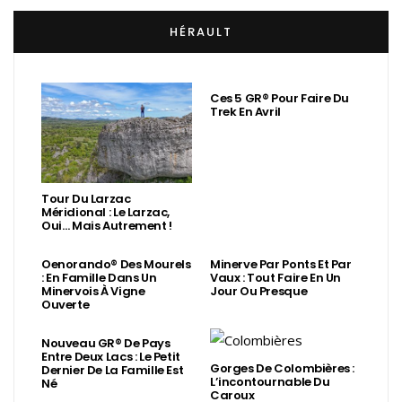
HÉRAULT
Ces 5 GR® Pour Faire Du
Trek En Avril
Tour Du Larzac
Méridional : Le Larzac,
Oui… Mais Autrement !
Oenorando® Des Mourels
Minerve Par Ponts Et Par
: En Famille Dans Un
Vaux : Tout Faire En Un
Minervois À Vigne
Jour Ou Presque
Ouverte
Nouveau GR® De Pays
Entre Deux Lacs : Le Petit
Gorges De Colombières :
Dernier De La Famille Est
L’incontournable Du
Né
Caroux