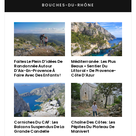
BOUCHES-DU-RHÔNE
Faites Le Plein D’idées De
Méditerranée : Les Plus
Randonnée Autour
Beaux « Sentier Du
D’Aix-En-Provence À
Littoral » De Provence-
Faire Avec Des Enfants !
Côte D’Azur
Corniches Du CAF : Les
Chaîne Des Côtes : Les
Balcons Suspendus De La
Pépites Du Plateau De
Grande Candelle
Manivert