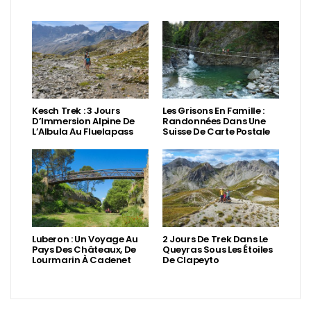
Kesch Trek : 3 Jours
Les Grisons En Famille :
D’Immersion Alpine De
Randonnées Dans Une
L’Albula Au Fluelapass
Suisse De Carte Postale
Luberon : Un Voyage Au
2 Jours De Trek Dans Le
Pays Des Châteaux, De
Queyras Sous Les Étoiles
Lourmarin À Cadenet
De Clapeyto