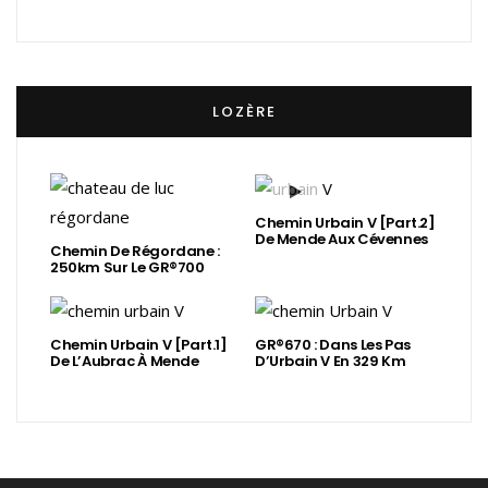
LOZÈRE
Chemin Urbain V [Part.2]
De Mende Aux Cévennes
Chemin De Régordane :
250km Sur Le GR®700
Chemin Urbain V [Part.1]
GR®670 : Dans Les Pas
De L’Aubrac À Mende
D’Urbain V En 329 Km