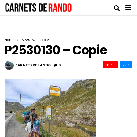
Home
P2530130 – Copie
P2530130 – Copie
CARNETSDERANDO
0
13
0