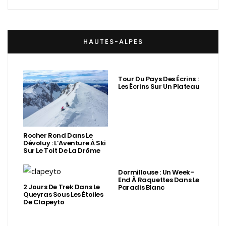
HAUTES-ALPES
Tour Du Pays Des Écrins :
Les Écrins Sur Un Plateau
Rocher Rond Dans Le
Dévoluy : L’Aventure À Ski
Sur Le Toit De La Drôme
Dormillouse : Un Week-
End À Raquettes Dans Le
2 Jours De Trek Dans Le
Paradis Blanc
Queyras Sous Les Étoiles
De Clapeyto