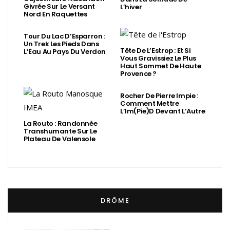
Givrée Sur Le Versant
L’hiver
Nord En Raquettes
Tour Du Lac D’Esparron :
Un Trek Les Pieds Dans
Tête De L’Estrop : Et Si
L’Eau Au Pays Du Verdon
Vous Gravissiez Le Plus
Haut Sommet De Haute
Provence ?
Rocher De Pierre Impie :
Comment Mettre
L’Im(Pie)d Devant L’Autre
La Routo : Randonnée
Transhumante Sur Le
Plateau De Valensole
DRÔME