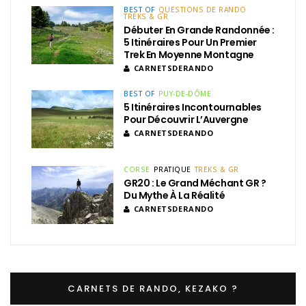
BEST OF
QUESTIONS DE RANDO
TREKS & GR
Débuter En Grande Randonnée :
5 Itinéraires Pour Un Premier
Trek En Moyenne Montagne
CARNETSDERANDO
BEST OF
PUY-DE-DÔME
5 Itinéraires Incontournables
Pour Découvrir L’Auvergne
CARNETSDERANDO
CORSE
PRATIQUE
TREKS & GR
GR20 : Le Grand Méchant GR ?
Du Mythe À La Réalité
CARNETSDERANDO
CARNETS DE RANDO, KEZAKO ?