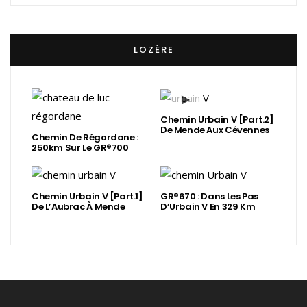
LOZÈRE
Chemin Urbain V [Part.2]
De Mende Aux Cévennes
Chemin De Régordane :
250km Sur Le GR®700
Chemin Urbain V [Part.1]
GR®670 : Dans Les Pas
De L’Aubrac À Mende
D’Urbain V En 329 Km