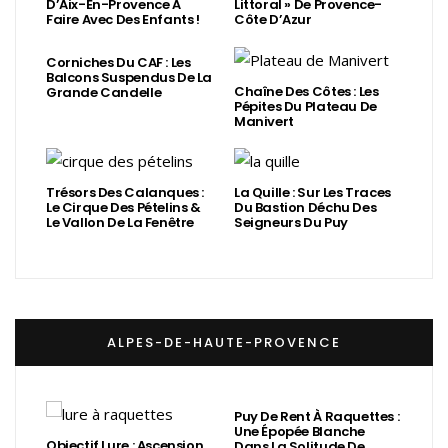
D’Aix-En-Provence À
Littoral » De Provence-
Faire Avec Des Enfants !
Côte D’Azur
Corniches Du CAF : Les
Balcons Suspendus De La
Chaîne Des Côtes : Les
Grande Candelle
Pépites Du Plateau De
Manivert
Trésors Des Calanques :
La Quille : Sur Les Traces
Le Cirque Des Pételins &
Du Bastion Déchu Des
Le Vallon De La Fenêtre
Seigneurs Du Puy
ALPES-DE-HAUTE-PROVENCE
Puy De Rent À Raquettes :
Une Épopée Blanche
Objectif Lure : Ascension
Dans La Solitude De