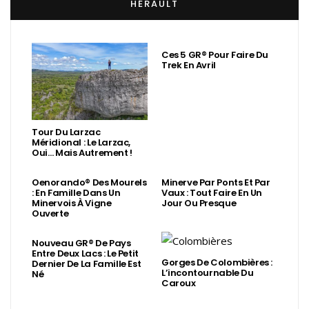
HÉRAULT
Ces 5 GR® Pour Faire Du
Trek En Avril
Tour Du Larzac
Méridional : Le Larzac,
Oui… Mais Autrement !
Oenorando® Des Mourels
Minerve Par Ponts Et Par
: En Famille Dans Un
Vaux : Tout Faire En Un
Minervois À Vigne
Jour Ou Presque
Ouverte
Nouveau GR® De Pays
Entre Deux Lacs : Le Petit
Gorges De Colombières :
Dernier De La Famille Est
L’incontournable Du
Né
Caroux