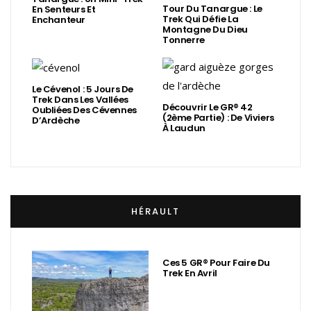
Tour Du Tanargue : Le
En Senteurs Et
Trek Qui Défie La
Enchanteur
Montagne Du Dieu
Tonnerre
Le Cévenol : 5 Jours De
Trek Dans Les Vallées
Découvrir Le GR® 42
Oubliées Des Cévennes
(2ème Partie) : De Viviers
D’Ardèche
À Laudun
HÉRAULT
Ces 5 GR® Pour Faire Du
Trek En Avril