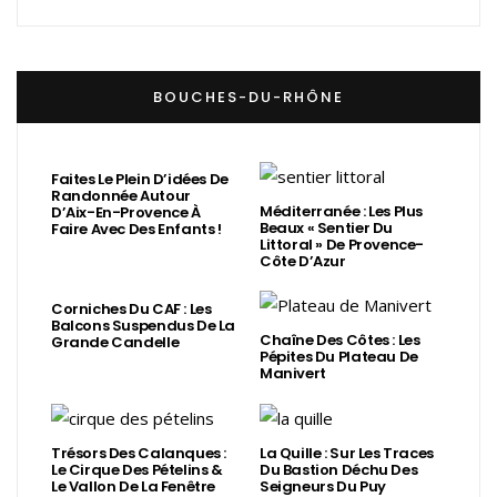
BOUCHES-DU-RHÔNE
Faites Le Plein D’idées De
Randonnée Autour
Méditerranée : Les Plus
D’Aix-En-Provence À
Beaux « Sentier Du
Faire Avec Des Enfants !
Littoral » De Provence-
Côte D’Azur
Corniches Du CAF : Les
Balcons Suspendus De La
Chaîne Des Côtes : Les
Grande Candelle
Pépites Du Plateau De
Manivert
Trésors Des Calanques :
La Quille : Sur Les Traces
Le Cirque Des Pételins &
Du Bastion Déchu Des
Le Vallon De La Fenêtre
Seigneurs Du Puy