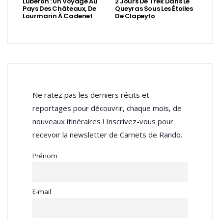
Luberon : Un Voyage Au
2 Jours De Trek Dans Le
Pays Des Châteaux, De
Queyras Sous Les Étoiles
Lourmarin À Cadenet
De Clapeyto
Ne ratez pas les derniers récits et
reportages pour découvrir, chaque mois, de
nouveaux itinéraires ! Inscrivez-vous pour
recevoir la newsletter de Carnets de Rando.
Prénom
E-mail