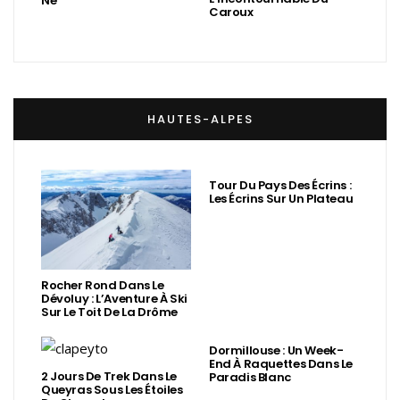
Né
Caroux
HAUTES-ALPES
Tour Du Pays Des Écrins :
Les Écrins Sur Un Plateau
Rocher Rond Dans Le
Dévoluy : L’Aventure À Ski
Sur Le Toit De La Drôme
Dormillouse : Un Week-
End À Raquettes Dans Le
2 Jours De Trek Dans Le
Paradis Blanc
Queyras Sous Les Étoiles