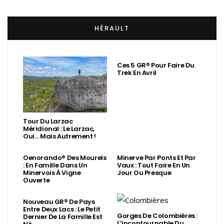
HÉRAULT
Ces 5 GR® Pour Faire Du
Trek En Avril
Tour Du Larzac
Méridional : Le Larzac,
Oui… Mais Autrement !
Oenorando® Des Mourels
Minerve Par Ponts Et Par
: En Famille Dans Un
Vaux : Tout Faire En Un
Minervois À Vigne
Jour Ou Presque
Ouverte
Nouveau GR® De Pays
Entre Deux Lacs : Le Petit
Gorges De Colombières :
Dernier De La Famille Est
L’incontournable Du