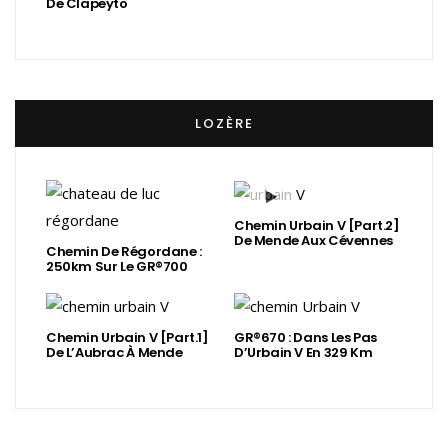
De Clapeyto
LOZÈRE
Chemin Urbain V [Part.2]
De Mende Aux Cévennes
Chemin De Régordane :
250km Sur Le GR®700
Chemin Urbain V [Part.1]
GR®670 : Dans Les Pas
De L’Aubrac À Mende
D’Urbain V En 329 Km