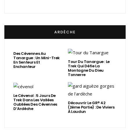
ARDÈCHE
Des Cévennes Au
Tanargue : Un Mini-Trek
Tour Du Tanargue : Le
En Senteurs Et
Trek Qui Défie La
Enchanteur
Montagne Du Dieu
Tonnerre
Le Cévenol : 5 Jours De
Trek Dans Les Vallées
Découvrir Le GR® 42
Oubliées Des Cévennes
(2ème Partie) : De Viviers
D’Ardèche
À Laudun