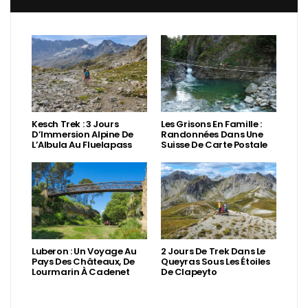
Kesch Trek : 3 Jours
Les Grisons En Famille :
D’Immersion Alpine De
Randonnées Dans Une
L’Albula Au Fluelapass
Suisse De Carte Postale
Luberon : Un Voyage Au
2 Jours De Trek Dans Le
Pays Des Châteaux, De
Queyras Sous Les Étoiles
Lourmarin À Cadenet
De Clapeyto