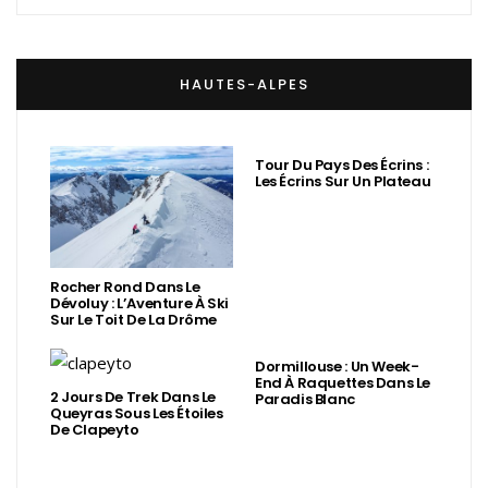
HAUTES-ALPES
Tour Du Pays Des Écrins :
Les Écrins Sur Un Plateau
Rocher Rond Dans Le
Dévoluy : L’Aventure À Ski
Sur Le Toit De La Drôme
Dormillouse : Un Week-
End À Raquettes Dans Le
2 Jours De Trek Dans Le
Paradis Blanc
Queyras Sous Les Étoiles
De Clapeyto