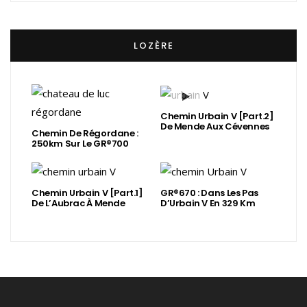
LOZÈRE
Chemin Urbain V [Part.2]
De Mende Aux Cévennes
Chemin De Régordane :
250km Sur Le GR®700
Chemin Urbain V [Part.1]
GR®670 : Dans Les Pas
De L’Aubrac À Mende
D’Urbain V En 329 Km