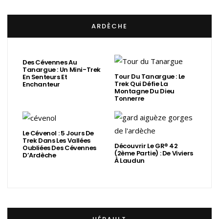
ARDÈCHE
Des Cévennes Au
Tanargue : Un Mini-Trek
Tour Du Tanargue : Le
En Senteurs Et
Trek Qui Défie La
Enchanteur
Montagne Du Dieu
Tonnerre
Le Cévenol : 5 Jours De
Trek Dans Les Vallées
Découvrir Le GR® 42
Oubliées Des Cévennes
(2ème Partie) : De Viviers
D’Ardèche
À Laudun