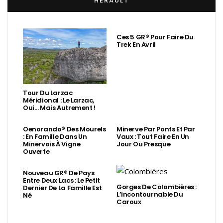
HÉRAULT
Ces 5 GR® Pour Faire Du
Trek En Avril
Tour Du Larzac
Méridional : Le Larzac,
Oui… Mais Autrement !
Oenorando® Des Mourels
Minerve Par Ponts Et Par
: En Famille Dans Un
Vaux : Tout Faire En Un
Minervois À Vigne
Jour Ou Presque
Ouverte
Nouveau GR® De Pays
Entre Deux Lacs : Le Petit
Gorges De Colombières :
Dernier De La Famille Est
L’incontournable Du
Né
Caroux