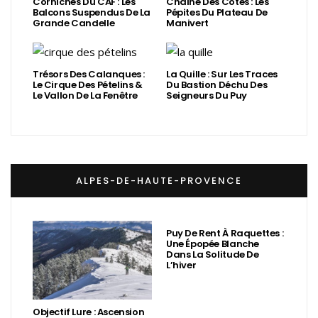
Corniches Du CAF : Les
Chaîne Des Côtes : Les
Balcons Suspendus De La
Pépites Du Plateau De
Grande Candelle
Manivert
Trésors Des Calanques :
La Quille : Sur Les Traces
Le Cirque Des Pételins &
Du Bastion Déchu Des
Le Vallon De La Fenêtre
Seigneurs Du Puy
ALPES-DE-HAUTE-PROVENCE
Puy De Rent À Raquettes :
Une Épopée Blanche
Dans La Solitude De
L’hiver
Objectif Lure : Ascension