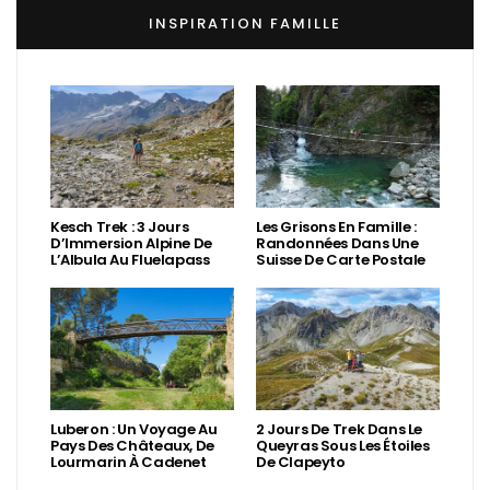
INSPIRATION FAMILLE
Kesch Trek : 3 Jours
Les Grisons En Famille :
D’Immersion Alpine De
Randonnées Dans Une
L’Albula Au Fluelapass
Suisse De Carte Postale
Luberon : Un Voyage Au
2 Jours De Trek Dans Le
Pays Des Châteaux, De
Queyras Sous Les Étoiles
Lourmarin À Cadenet
De Clapeyto