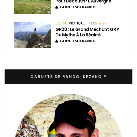
Pour Découvrir L’Auvergne
CARNETSDERANDO
CORSE
PRATIQUE
TREKS & GR
GR20 : Le Grand Méchant GR ?
Du Mythe À La Réalité
CARNETSDERANDO
CARNETS DE RANDO, KEZAKO ?