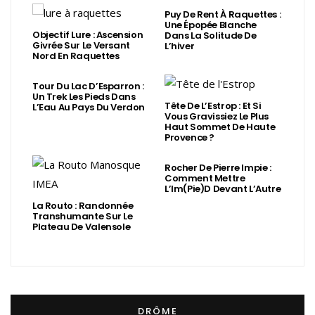
Puy De Rent À Raquettes :
Une Épopée Blanche
Objectif Lure : Ascension
Dans La Solitude De
Givrée Sur Le Versant
L’hiver
Nord En Raquettes
Tour Du Lac D’Esparron :
Un Trek Les Pieds Dans
Tête De L’Estrop : Et Si
L’Eau Au Pays Du Verdon
Vous Gravissiez Le Plus
Haut Sommet De Haute
Provence ?
Rocher De Pierre Impie :
Comment Mettre
L’Im(Pie)d Devant L’Autre
La Routo : Randonnée
Transhumante Sur Le
Plateau De Valensole
DRÔME