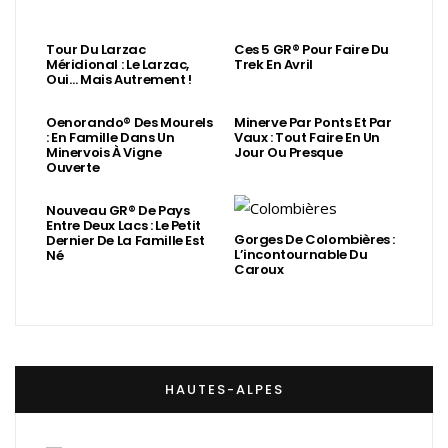
Tour Du Larzac
Ces 5 GR® Pour Faire Du
Méridional : Le Larzac,
Trek En Avril
Oui… Mais Autrement !
Oenorando® Des Mourels
Minerve Par Ponts Et Par
: En Famille Dans Un
Vaux : Tout Faire En Un
Minervois À Vigne
Jour Ou Presque
Ouverte
Nouveau GR® De Pays
Entre Deux Lacs : Le Petit
Gorges De Colombières :
Dernier De La Famille Est
L’incontournable Du
Né
Caroux
HAUTES-ALPES