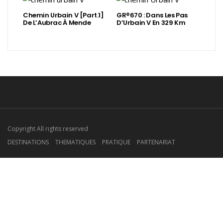
Chemin Urbain V [Part.1]
GR®670 : Dans Les Pas
De L’Aubrac À Mende
D’Urbain V En 329 Km
Copyright All rights reserved
DESTINATIONS
THEMATIQUES
PRATIQUE
PARTENARIAT