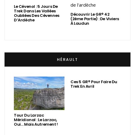
Le Cévenol : 5 Jours De
Trek Dans Les Vallées
Découvrir Le GR® 42
Oubliées Des Cévennes
(2ème Partie) : De Viviers
D’Ardèche
À Laudun
HÉRAULT
Ces 5 GR® Pour Faire Du
Trek En Avril
Tour Du Larzac
Méridional : Le Larzac,
Oui… Mais Autrement !