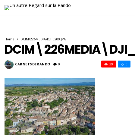
Home
DCIM\226MEDIA\DJI_0209.JPG
DCIM\226MEDIA\DJI_
CARNETSDERANDO
0
39
0