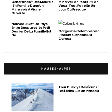
Oenorando® Des Mourels
Minerve Par Ponts Et Par
: En Famille Dans Un
Vaux : Tout Faire En Un
Minervois À Vigne
Jour Ou Presque
Ouverte
Nouveau GR® De Pays
Entre Deux Lacs : Le Petit
Gorges De Colombières :
Dernier De La Famille Est
L’incontournable Du
Né
Caroux
HAUTES-ALPES
Tour Du Pays Des Écrins :
Les Écrins Sur Un Plateau