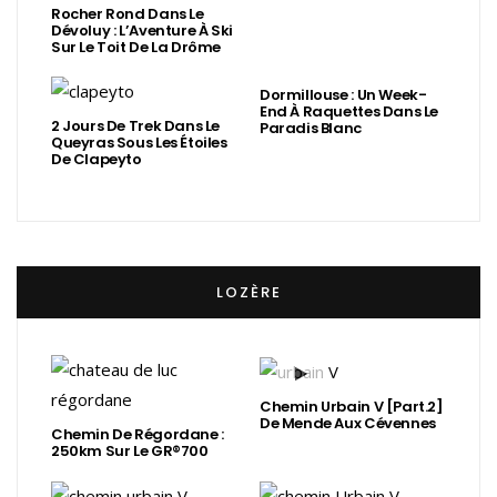
Rocher Rond Dans Le
Dévoluy : L’Aventure À Ski
Sur Le Toit De La Drôme
Dormillouse : Un Week-
End À Raquettes Dans Le
2 Jours De Trek Dans Le
Paradis Blanc
Queyras Sous Les Étoiles
De Clapeyto
LOZÈRE
Chemin Urbain V [Part.2]
De Mende Aux Cévennes
Chemin De Régordane :
250km Sur Le GR®700