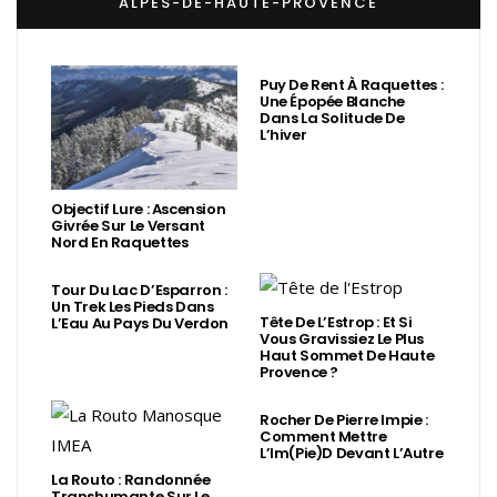
ALPES-DE-HAUTE-PROVENCE
Puy De Rent À Raquettes :
Une Épopée Blanche
Dans La Solitude De
L’hiver
Objectif Lure : Ascension
Givrée Sur Le Versant
Nord En Raquettes
Tour Du Lac D’Esparron :
Un Trek Les Pieds Dans
Tête De L’Estrop : Et Si
L’Eau Au Pays Du Verdon
Vous Gravissiez Le Plus
Haut Sommet De Haute
Provence ?
Rocher De Pierre Impie :
Comment Mettre
L’Im(Pie)d Devant L’Autre
La Routo : Randonnée
Transhumante Sur Le