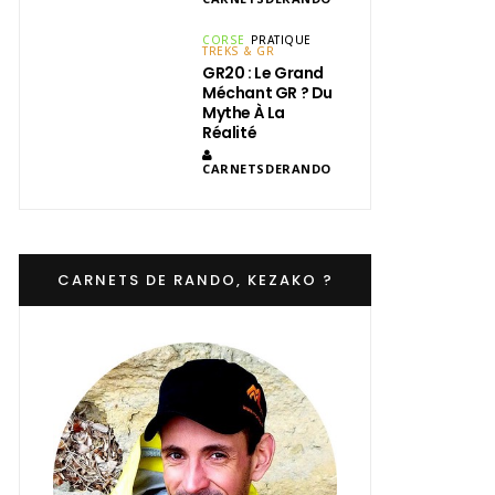
CORSE
PRATIQUE
TREKS & GR
GR20 : Le Grand
Méchant GR ? Du
Mythe À La
Réalité
CARNETSDERANDO
CARNETS DE RANDO, KEZAKO ?