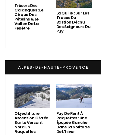
Trésors Des
Calanques : Le
La Quille : Sur Les
Cirque Des
Traces Du
Pételins & Le
Bastion Déchu
Vallon De La
Des Seigneurs Du
Fenêtre
Puy
ALPES-DE-HAUTE-PROVENCE
Objectif Lure :
Puy De Rent À
Ascension Givrée
Raquettes : Une
Sur Le Versant
Épopée Blanche
Nord En
Dans La Solitude
Raquettes
De L’hiver