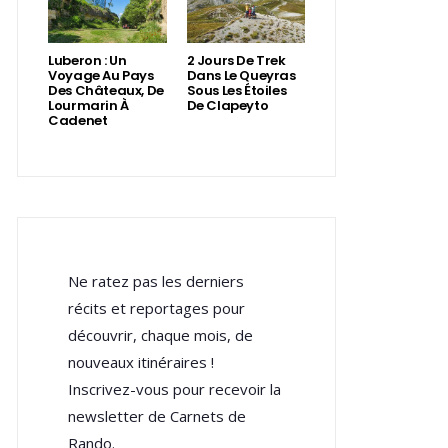
Luberon : Un
2 Jours De Trek
Voyage Au Pays
Dans Le Queyras
Des Châteaux, De
Sous Les Étoiles
Lourmarin À
De Clapeyto
Cadenet
Ne ratez pas les derniers
récits et reportages pour
découvrir, chaque mois, de
nouveaux itinéraires !
Inscrivez-vous pour recevoir la
newsletter de Carnets de
Rando.