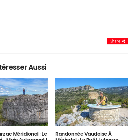
Share
téresser Aussi
rzac Méridional : Le
Randonnée Vaudoise À
ui… Mais Autrement !
Mérindol : Le Petit Luberon