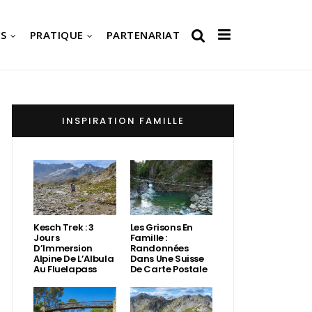
S
PRATIQUE
PARTENARIAT
INSPIRATION FAMILLE
Kesch Trek : 3
Les Grisons En
Jours
Famille :
D’Immersion
Randonnées
Alpine De L’Albula
Dans Une Suisse
Au Fluelapass
De Carte Postale