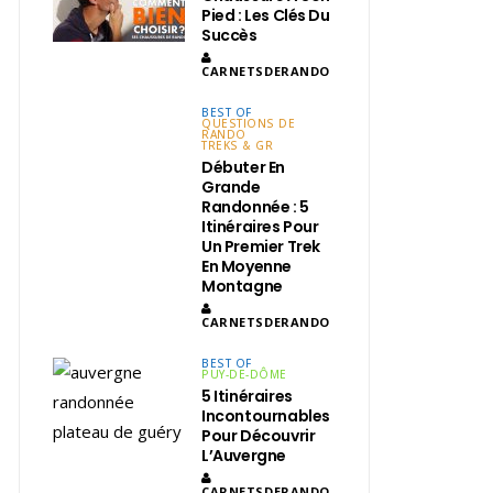
Pied : Les Clés Du
Succès
CARNETSDERANDO
BEST OF
QUESTIONS DE
RANDO
TREKS & GR
Débuter En
Grande
Randonnée : 5
Itinéraires Pour
Un Premier Trek
En Moyenne
Montagne
CARNETSDERANDO
BEST OF
PUY-DE-DÔME
5 Itinéraires
Incontournables
Pour Découvrir
L’Auvergne
CARNETSDERANDO