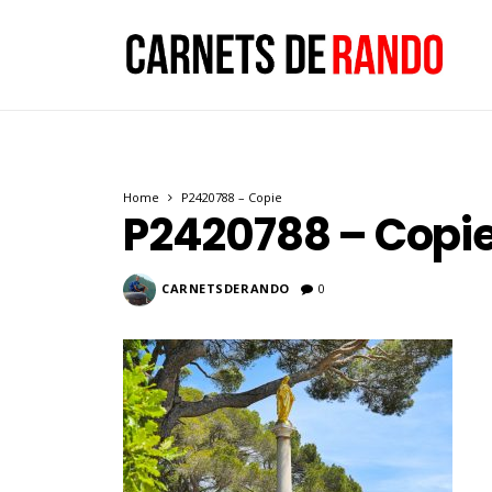
Home
P2420788 – Copie
P2420788 – Copi
CARNETSDERANDO
0