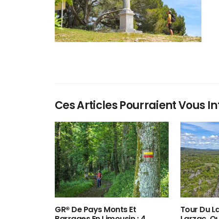
Ces Articles Pourraient Vous In
GR® De Pays Monts Et
Tour Du La
Barrages En Limousin : 4
Larzac, O