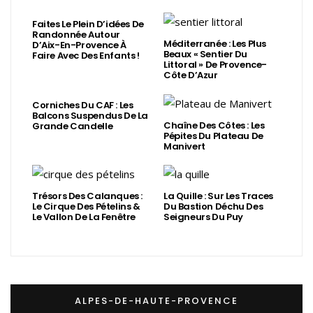
Faites Le Plein D’idées De
Randonnée Autour
Méditerranée : Les Plus
D’Aix-En-Provence À
Beaux « Sentier Du
Faire Avec Des Enfants !
Littoral » De Provence-
Côte D’Azur
Corniches Du CAF : Les
Balcons Suspendus De La
Chaîne Des Côtes : Les
Grande Candelle
Pépites Du Plateau De
Manivert
Trésors Des Calanques :
La Quille : Sur Les Traces
Le Cirque Des Pételins &
Du Bastion Déchu Des
Le Vallon De La Fenêtre
Seigneurs Du Puy
ALPES-DE-HAUTE-PROVENCE