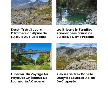
Kesch Trek : 3 Jours
Les Grisons En Famille :
D’Immersion Alpine De
Randonnées Dans Une
L’Albula Au Fluelapass
Suisse De Carte Postale
Luberon : Un Voyage Au
2 Jours De Trek Dans Le
Pays Des Châteaux, De
Queyras Sous Les Étoiles
Lourmarin À Cadenet
De Clapeyto