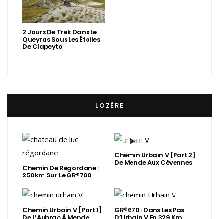
2 Jours De Trek Dans Le
Queyras Sous Les Étoiles
De Clapeyto
LOZÈRE
Chemin Urbain V [Part.2]
De Mende Aux Cévennes
Chemin De Régordane :
250km Sur Le GR®700
Chemin Urbain V [Part.1]
GR®670 : Dans Les Pas
De L’Aubrac À Mende
D’Urbain V En 329 Km