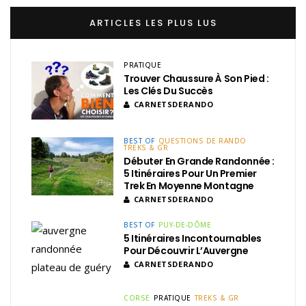
ARTICLES LES PLUS LUS
PRATIQUE
Trouver Chaussure À Son Pied :
Les Clés Du Succès
CARNETSDERANDO
BEST OF
QUESTIONS DE RANDO
TREKS & GR
Débuter En Grande Randonnée :
5 Itinéraires Pour Un Premier
Trek En Moyenne Montagne
CARNETSDERANDO
BEST OF
PUY-DE-DÔME
5 Itinéraires Incontournables
Pour Découvrir L’Auvergne
CARNETSDERANDO
CORSE
PRATIQUE
TREKS & GR