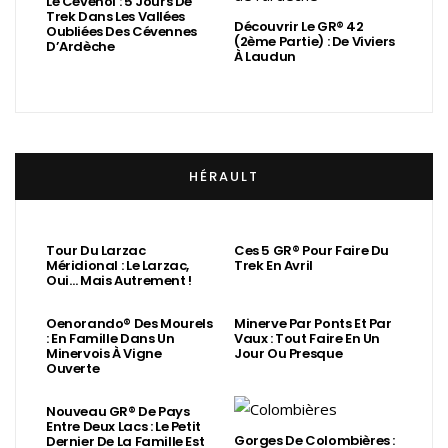
Le Cévenol : 5 Jours De
Trek Dans Les Vallées
Découvrir Le GR® 42
Oubliées Des Cévennes
(2ème Partie) : De Viviers
D’Ardèche
À Laudun
HÉRAULT
Tour Du Larzac
Ces 5 GR® Pour Faire Du
Méridional : Le Larzac,
Trek En Avril
Oui… Mais Autrement !
Oenorando® Des Mourels
Minerve Par Ponts Et Par
: En Famille Dans Un
Vaux : Tout Faire En Un
Minervois À Vigne
Jour Ou Presque
Ouverte
Nouveau GR® De Pays
Entre Deux Lacs : Le Petit
Gorges De Colombières :
Dernier De La Famille Est