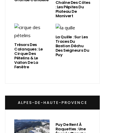
Chaîne Des Côtes
: Les Pépites Du
Plateau De
Manivert
La Quille : Sur Les
Traces Du
Trésors Des
Bastion Déchu
Calanques : Le
Des Seigneurs Du
Cirque Des
Puy
Pételins & Le
Vallon De La
Fenêtre
ALPES-DE-HAUTE-PROVENCE
Puy De Rent À
Raquettes : Une