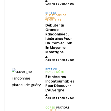
CARNETSDERANDO
BEST OF
QUESTIONS DE
RANDO
TREKS & GR
Débuter En
Grande
Randonnée : 5
Itinéraires Pour
Un Premier Trek
En Moyenne
Montagne
CARNETSDERANDO
BEST OF
PUY-DE-DÔME
5 Itinéraires
Incontournables
Pour Découvrir
L’Auvergne
CARNETSDERANDO
CORSE
PRATIQUE
TREKS & GR