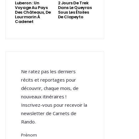
Luberon : Un
2 Jours De Trek
Voyage Au Pays
Dans Le Queyras
Des Châteaux, De
Sous Les Étoiles
Lourmarin À
De Clapeyto
Cadenet
Ne ratez pas les derniers
récits et reportages pour
découvrir, chaque mois, de
nouveaux itinéraires !
Inscrivez-vous pour recevoir la
newsletter de Carnets de
Rando.
Prénom