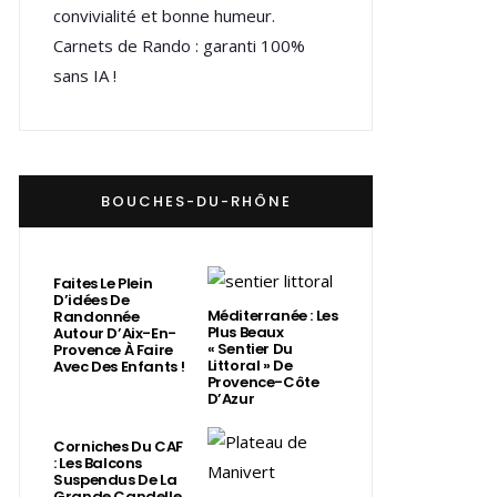
convivialité et bonne humeur.
Carnets de Rando : garanti 100%
sans IA !
BOUCHES-DU-RHÔNE
Faites Le Plein
D’idées De
Méditerranée : Les
Randonnée
Plus Beaux
Autour D’Aix-En-
« Sentier Du
Provence À Faire
Littoral » De
Avec Des Enfants !
Provence-Côte
D’Azur
Corniches Du CAF
: Les Balcons
Suspendus De La
Grande Candelle