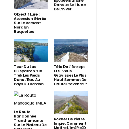
Épopée Blanche
Dans La Solitude
De L’hiver
Objectif Lure :
Ascension Givrée
Sur Le Versant
Nord En
Raquettes
Tour Du Lac
Tête De L’Estrop :
D’Esparron : Un
Et Si Vous
Trek Les Pieds
Gravissiez Le Plus
Dans L’Eau Au
Haut Sommet De
Pays Du Verdon
Haute Provence ?
La Routo :
Randonnée
Rocher De Pierre
Transhumante
Impie : Comment
Sur Le Plateau De
Mettre L’Im(Pie)d