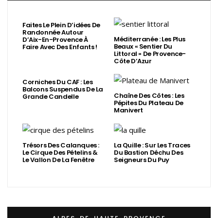
Faites Le Plein D’idées De
Randonnée Autour
Méditerranée : Les Plus
D’Aix-En-Provence À
Beaux « Sentier Du
Faire Avec Des Enfants !
Littoral » De Provence-
Côte D’Azur
Corniches Du CAF : Les
Balcons Suspendus De La
Chaîne Des Côtes : Les
Grande Candelle
Pépites Du Plateau De
Manivert
Trésors Des Calanques :
La Quille : Sur Les Traces
Le Cirque Des Pételins &
Du Bastion Déchu Des
Le Vallon De La Fenêtre
Seigneurs Du Puy