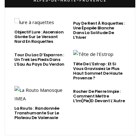
ALPES-DE-HAUTE-PROVENCE
Puy De Rent À Raquettes :
Une Épopée Blanche
Objectif Lure : Ascension
Dans La Solitude De
Givrée Sur Le Versant
L’hiver
Nord En Raquettes
Tour Du Lac D’Esparron :
Un Trek Les Pieds Dans
Tête De L’Estrop : Et Si
L’Eau Au Pays Du Verdon
Vous Gravissiez Le Plus
Haut Sommet De Haute
Provence ?
Rocher De Pierre Impie :
Comment Mettre
L’Im(Pie)d Devant L’Autre
La Routo : Randonnée
Transhumante Sur Le
Plateau De Valensole