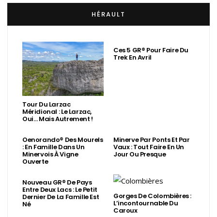
HÉRAULT
Ces 5 GR® Pour Faire Du
Trek En Avril
Tour Du Larzac
Méridional : Le Larzac,
Oui… Mais Autrement !
Oenorando® Des Mourels
Minerve Par Ponts Et Par
: En Famille Dans Un
Vaux : Tout Faire En Un
Minervois À Vigne
Jour Ou Presque
Ouverte
Nouveau GR® De Pays
Entre Deux Lacs : Le Petit
Gorges De Colombières :
Dernier De La Famille Est
L’incontournable Du
Né
Caroux