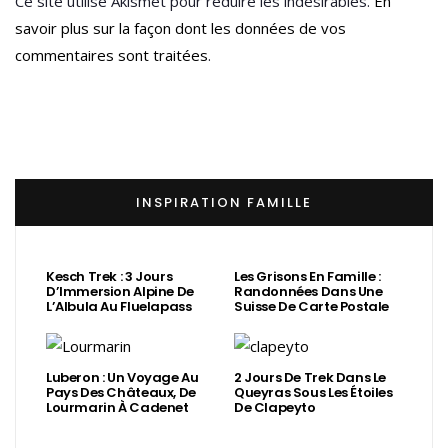
Ce site utilise Akismet pour réduire les indésirables.
En
savoir plus sur la façon dont les données de vos
commentaires sont traitées
.
INSPIRATION FAMILLE
Kesch Trek : 3 Jours
Les Grisons En Famille :
D’Immersion Alpine De
Randonnées Dans Une
L’Albula Au Fluelapass
Suisse De Carte Postale
Luberon : Un Voyage Au
2 Jours De Trek Dans Le
Pays Des Châteaux, De
Queyras Sous Les Étoiles
Lourmarin À Cadenet
De Clapeyto