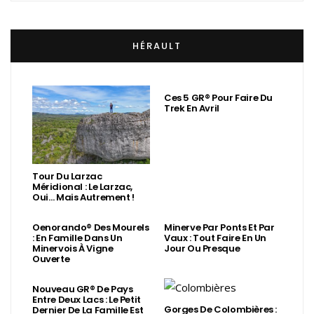
HÉRAULT
Ces 5 GR® Pour Faire Du
Trek En Avril
Tour Du Larzac
Méridional : Le Larzac,
Oui… Mais Autrement !
Oenorando® Des Mourels
Minerve Par Ponts Et Par
: En Famille Dans Un
Vaux : Tout Faire En Un
Minervois À Vigne
Jour Ou Presque
Ouverte
Nouveau GR® De Pays
Entre Deux Lacs : Le Petit
Gorges De Colombières :
Dernier De La Famille Est