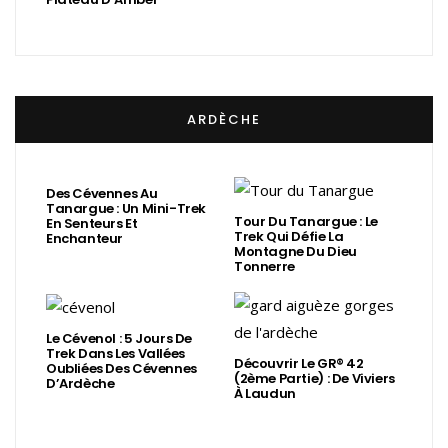
ARDÈCHE
Des Cévennes Au
Tanargue : Un Mini-Trek
Tour Du Tanargue : Le
En Senteurs Et
Trek Qui Défie La
Enchanteur
Montagne Du Dieu
Tonnerre
Le Cévenol : 5 Jours De
Trek Dans Les Vallées
Découvrir Le GR® 42
Oubliées Des Cévennes
(2ème Partie) : De Viviers
D’Ardèche
À Laudun