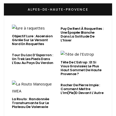
ALPES-DE-HAUTE-PROVENCE
Puy De Rent À Raquettes :
Une Épopée Blanche
Objectif Lure : Ascension
Dans La Solitude De
Givrée Sur Le Versant
L’hiver
Nord En Raquettes
Tour Du Lac D’Esparron :
Un Trek Les Pieds Dans
Tête De L’Estrop : Et Si
L’Eau Au Pays Du Verdon
Vous Gravissiez Le Plus
Haut Sommet De Haute
Provence ?
Rocher De Pierre Impie :
Comment Mettre
L’Im(Pie)d Devant L’Autre
La Routo : Randonnée
Transhumante Sur Le
Plateau De Valensole