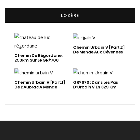
LOZÈRE
Chemin Urbain V [Part.2]
De Mende Aux Cévennes
Chemin De Régordane :
250km Sur Le GR®700
Chemin Urbain V [Part.1]
GR®670 : Dans Les Pas
De L’Aubrac À Mende
D’Urbain V En 329 Km