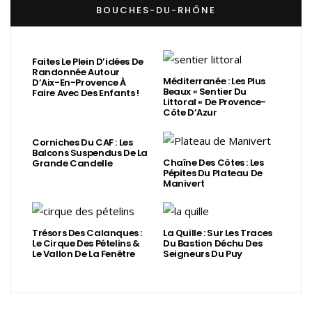
BOUCHES-DU-RHÔNE
Faites Le Plein D’idées De
Randonnée Autour
Méditerranée : Les Plus
D’Aix-En-Provence À
Beaux « Sentier Du
Faire Avec Des Enfants !
Littoral » De Provence-
Côte D’Azur
Corniches Du CAF : Les
Balcons Suspendus De La
Chaîne Des Côtes : Les
Grande Candelle
Pépites Du Plateau De
Manivert
Trésors Des Calanques :
La Quille : Sur Les Traces
Le Cirque Des Pételins &
Du Bastion Déchu Des
Le Vallon De La Fenêtre
Seigneurs Du Puy