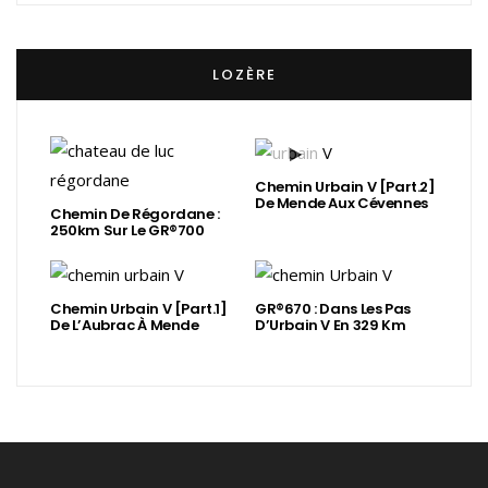
LOZÈRE
Chemin Urbain V [Part.2]
De Mende Aux Cévennes
Chemin De Régordane :
250km Sur Le GR®700
Chemin Urbain V [Part.1]
GR®670 : Dans Les Pas
De L’Aubrac À Mende
D’Urbain V En 329 Km