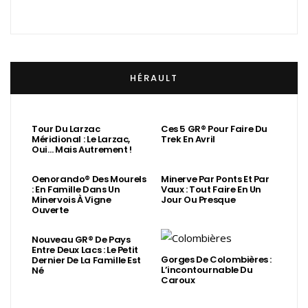
HÉRAULT
Tour Du Larzac
Ces 5 GR® Pour Faire Du
Méridional : Le Larzac,
Trek En Avril
Oui… Mais Autrement !
Oenorando® Des Mourels
Minerve Par Ponts Et Par
: En Famille Dans Un
Vaux : Tout Faire En Un
Minervois À Vigne
Jour Ou Presque
Ouverte
Nouveau GR® De Pays
Entre Deux Lacs : Le Petit
Gorges De Colombières :
Dernier De La Famille Est
L’incontournable Du
Né
Caroux