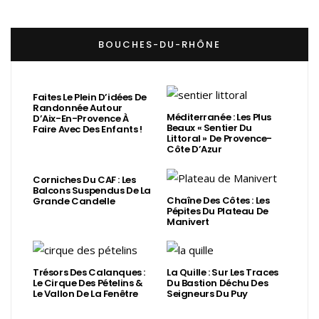
BOUCHES-DU-RHÔNE
Faites Le Plein D’idées De
Randonnée Autour
Méditerranée : Les Plus
D’Aix-En-Provence À
Beaux « Sentier Du
Faire Avec Des Enfants !
Littoral » De Provence-
Côte D’Azur
Corniches Du CAF : Les
Balcons Suspendus De La
Chaîne Des Côtes : Les
Grande Candelle
Pépites Du Plateau De
Manivert
Trésors Des Calanques :
La Quille : Sur Les Traces
Le Cirque Des Pételins &
Du Bastion Déchu Des
Le Vallon De La Fenêtre
Seigneurs Du Puy