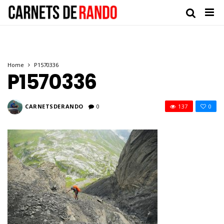
Home
P1570336
P1570336
CARNETSDERANDO
0
137
0