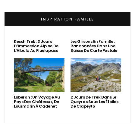
INSPIRATION FAMILLE
Kesch Trek : 3 Jours
Les Grisons En Famille :
D’Immersion Alpine De
Randonnées Dans Une
L’Albula Au Fluelapass
Suisse De Carte Postale
Luberon : Un Voyage Au
2 Jours De Trek Dans Le
Pays Des Châteaux, De
Queyras Sous Les Étoiles
Lourmarin À Cadenet
De Clapeyto