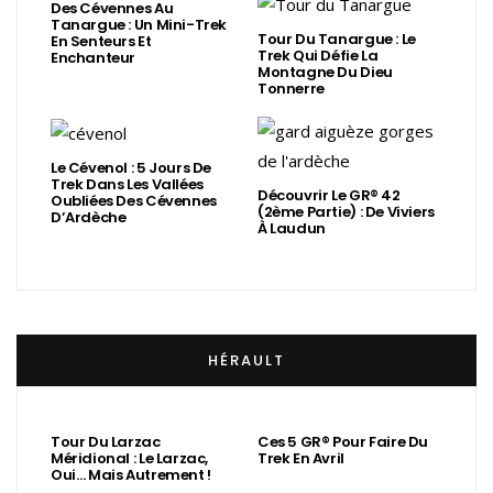
Des Cévennes Au
Tanargue : Un Mini-Trek
Tour Du Tanargue : Le
En Senteurs Et
Trek Qui Défie La
Enchanteur
Montagne Du Dieu
Tonnerre
Le Cévenol : 5 Jours De
Trek Dans Les Vallées
Découvrir Le GR® 42
Oubliées Des Cévennes
(2ème Partie) : De Viviers
D’Ardèche
À Laudun
HÉRAULT
Tour Du Larzac
Ces 5 GR® Pour Faire Du
Méridional : Le Larzac,
Trek En Avril
Oui… Mais Autrement !