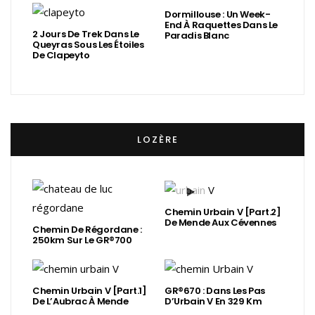
Dormillouse : Un Week-
End À Raquettes Dans Le
2 Jours De Trek Dans Le
Paradis Blanc
Queyras Sous Les Étoiles
De Clapeyto
LOZÈRE
Chemin Urbain V [Part.2]
De Mende Aux Cévennes
Chemin De Régordane :
250km Sur Le GR®700
Chemin Urbain V [Part.1]
GR®670 : Dans Les Pas
De L’Aubrac À Mende
D’Urbain V En 329 Km