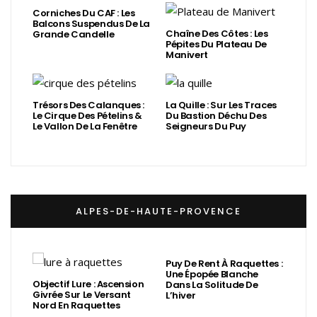
Corniches Du CAF : Les
Balcons Suspendus De La
Chaîne Des Côtes : Les
Grande Candelle
Pépites Du Plateau De
Manivert
Trésors Des Calanques :
La Quille : Sur Les Traces
Le Cirque Des Pételins &
Du Bastion Déchu Des
Le Vallon De La Fenêtre
Seigneurs Du Puy
ALPES-DE-HAUTE-PROVENCE
Puy De Rent À Raquettes :
Une Épopée Blanche
Objectif Lure : Ascension
Dans La Solitude De
Givrée Sur Le Versant
L’hiver
Nord En Raquettes