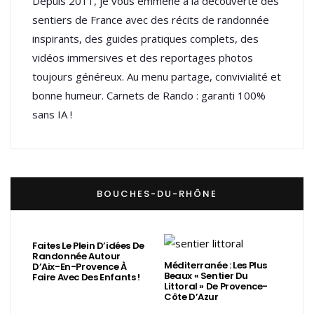
Depuis 2011, je vous emmène à la découverte des
sentiers de France avec des récits de randonnée
inspirants, des guides pratiques complets, des
vidéos immersives et des reportages photos
toujours généreux. Au menu partage, convivialité et
bonne humeur. Carnets de Rando : garanti 100%
sans IA !
BOUCHES-DU-RHÔNE
Faites Le Plein D’idées De
Randonnée Autour
Méditerranée : Les Plus
D’Aix-En-Provence À
Beaux « Sentier Du
Faire Avec Des Enfants !
Littoral » De Provence-
Côte D’Azur