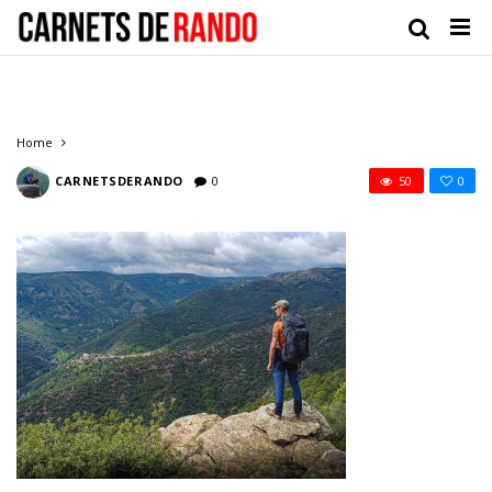
Home
CARNETSDERANDO
0
50
0