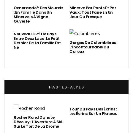
Oenorando® Des Mourels
Minerve Par Ponts Et Par
: En Famille Dans Un
Vaux : Tout Faire En Un
Minervois À Vigne
Jour Ou Presque
Ouverte
Nouveau GR® De Pays
Entre Deux Lacs : Le Petit
Gorges De Colombières :
Dernier De La Famille Est
L’incontournable Du
Né
Caroux
HAUTES-ALPES
Tour Du Pays Des Écrins :
Les Écrins Sur Un Plateau
Rocher Rond Dans Le
Dévoluy : L’Aventure À Ski
Sur Le Toit De La Drôme